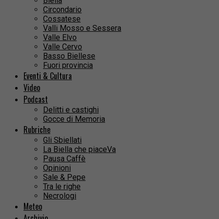
Biella
Circondario
Cossatese
Valli Mosso e Sessera
Valle Elvo
Valle Cervo
Basso Biellese
Fuori provincia
Eventi & Cultura
Video
Podcast
Delitti e castighi
Gocce di Memoria
Rubriche
Gli Sbiellati
La Biella che piaceVa
Pausa Caffè
Opinioni
Sale & Pepe
Tra le righe
Necrologi
Meteo
Archivio