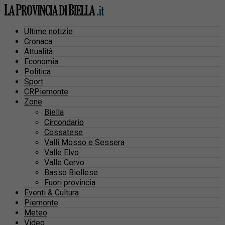
Ultime notizie
Cronaca
Attualità
Economia
Politica
Sport
CRPiemonte
Zone
Biella
Circondario
Cossatese
Valli Mosso e Sessera
Valle Elvo
Valle Cervo
Basso Biellese
Fuori provincia
Eventi & Cultura
Piemonte
Meteo
Video