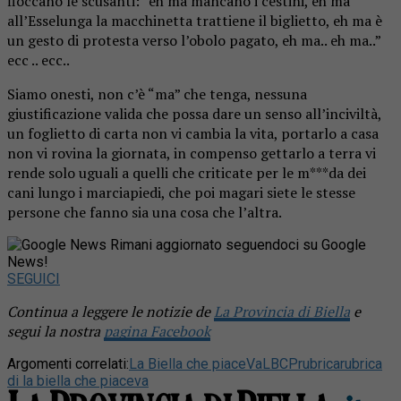
fioccano le scusanti: “eh ma mancano i cestini, eh ma
all’Esselunga la macchinetta trattiene il biglietto, eh ma è
un gesto di protesta verso l’obolo pagato, eh ma.. eh ma..”
ecc .. ecc..
Siamo onesti, non c’è “ma” che tenga, nessuna
giustificazione valida che possa dare un senso all’inciviltà,
un foglietto di carta non vi cambia la vita, portarlo a casa
non vi rovina la giornata, in compenso gettarlo a terra vi
rende solo uguali a quelli che criticate per le m***da dei
cani lungo i marciapiedi, che poi magari siete le stesse
persone che fanno sia una cosa che l’altra.
Rimani aggiornato seguendoci su Google
News!
SEGUICI
Continua a leggere le notizie de
La Provincia di Biella
e
segui la nostra
pagina Facebook
Argomenti correlati:
La Biella che piaceVa
LBCP
rubrica
rubrica
di la biella che piaceva