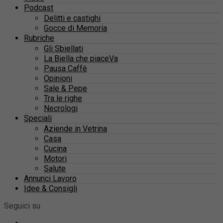
Podcast
Delitti e castighi
Gocce di Memoria
Rubriche
Gli Sbiellati
La Biella che piaceVa
Pausa Caffè
Opinioni
Sale & Pepe
Tra le righe
Necrologi
Speciali
Aziende in Vetrina
Casa
Cucina
Motori
Salute
Annunci Lavoro
Idee & Consigli
Seguici su