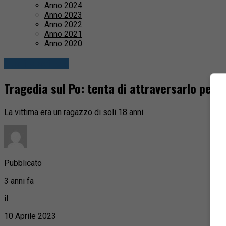
Anno 2024
Anno 2023
Anno 2022
Anno 2021
Anno 2020
Fuori provincia
Tragedia sul Po: tenta di attraversarlo pe
La vittima era un ragazzo di soli 18 anni
Pubblicato
3 anni fa
il
10 Aprile 2023