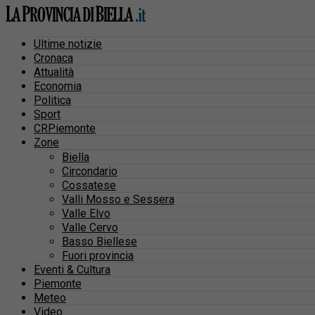
Ultime notizie
Cronaca
Attualità
Economia
Politica
Sport
CRPiemonte
Zone
Biella
Circondario
Cossatese
Valli Mosso e Sessera
Valle Elvo
Valle Cervo
Basso Biellese
Fuori provincia
Eventi & Cultura
Piemonte
Meteo
Video