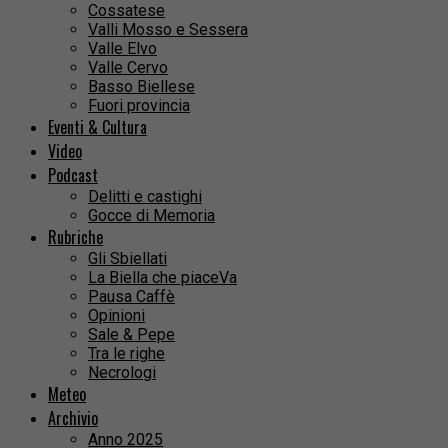
Cossatese
Valli Mosso e Sessera
Valle Elvo
Valle Cervo
Basso Biellese
Fuori provincia
Eventi & Cultura
Video
Podcast
Delitti e castighi
Gocce di Memoria
Rubriche
Gli Sbiellati
La Biella che piaceVa
Pausa Caffè
Opinioni
Sale & Pepe
Tra le righe
Necrologi
Meteo
Archivio
Anno 2025