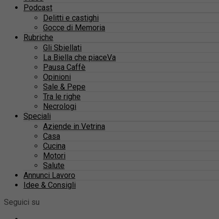
Podcast
Delitti e castighi
Gocce di Memoria
Rubriche
Gli Sbiellati
La Biella che piaceVa
Pausa Caffè
Opinioni
Sale & Pepe
Tra le righe
Necrologi
Speciali
Aziende in Vetrina
Casa
Cucina
Motori
Salute
Annunci Lavoro
Idee & Consigli
Seguici su