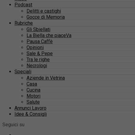
Podcast
Delitti e castighi
Gocce di Memoria
Rubriche
Gli Sbiellati
La Biella che piaceVa
Pausa Caffè
Opinioni
Sale & Pepe
Tra le righe
Necrologi
Speciali
Aziende in Vetrina
Casa
Cucina
Motori
Salute
Annunci Lavoro
Idee & Consigli
Seguici su