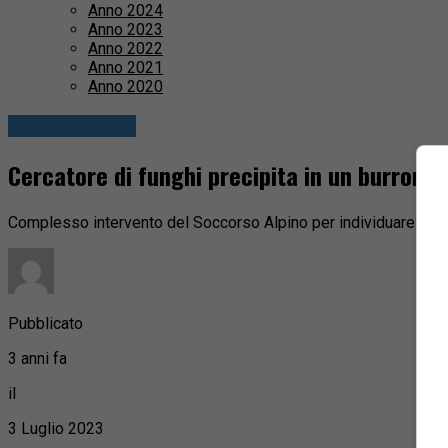
Anno 2024
Anno 2023
Anno 2022
Anno 2021
Anno 2020
Fuori provincia
Cercatore di funghi precipita in un burrone
Complesso intervento del Soccorso Alpino per individuare l’u
Pubblicato
3 anni fa
il
3 Luglio 2023