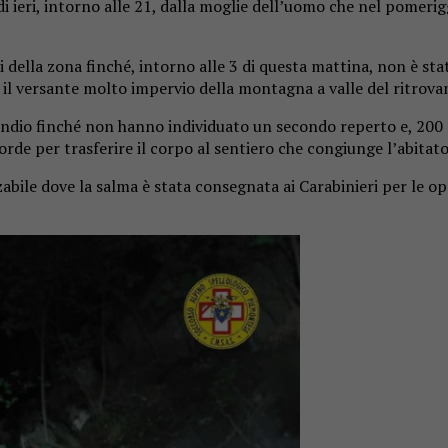
di ieri, intorno alle 21, dalla moglie dell’uomo che nel pomeri
eri della zona finché, intorno alle 3 di questa mattina, non è 
re il versante molto impervio della montagna a valle del ritrov
 pendio finché non hanno individuato un secondo reperto e, 200 
rde per trasferire il corpo al sentiero che congiunge l’abitato 
zzabile dove la salma è stata consegnata ai Carabinieri per le ope