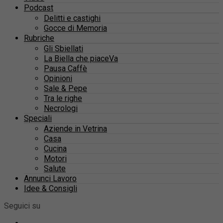
Podcast
Delitti e castighi
Gocce di Memoria
Rubriche
Gli Sbiellati
La Biella che piaceVa
Pausa Caffè
Opinioni
Sale & Pepe
Tra le righe
Necrologi
Speciali
Aziende in Vetrina
Casa
Cucina
Motori
Salute
Annunci Lavoro
Idee & Consigli
Seguici su