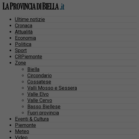
Ultime notizie
Cronaca
Attualità
Economia
Politica
Sport
CRPiemonte
Zone
Biella
Circondario
Cossatese
Valli Mosso e Sessera
Valle Elvo
Valle Cervo
Basso Biellese
Fuori provincia
Eventi & Cultura
Piemonte
Meteo
Video