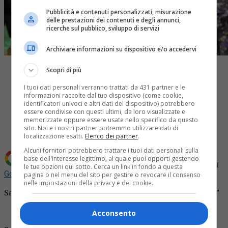
Pubblicità e contenuti personalizzati, misurazione
delle prestazioni dei contenuti e degli annunci,
ricerche sul pubblico, sviluppo di servizi
Archiviare informazioni su dispositivo e/o accedervi
Scopri di più
I tuoi dati personali verranno trattati da 431 partner e le
informazioni raccolte dal tuo dispositivo (come cookie,
identificatori univoci e altri dati del dispositivo) potrebbero
Share
essere condivise con questi ultimi, da loro visualizzate e
Tweet
memorizzate oppure essere usate nello specifico da questo
sito. Noi e i nostri partner potremmo utilizzare dati di
localizzazione esatti.
Elenco dei partner
.
Alcuni fornitori potrebbero trattare i tuoi dati personali sulla
base dell'interesse legittimo, al quale puoi opporti gestendo
Aggiungi La Provincia di Biella come
Fonte preferita su
le tue opzioni qui sotto. Cerca un link in fondo a questa
Google
pagina o nel menu del sito per gestire o revocare il consenso
nelle impostazioni della privacy e dei cookie.
Sabato 31 agosto al chiostro la compagnia teatrale “Dode”
Acconsento