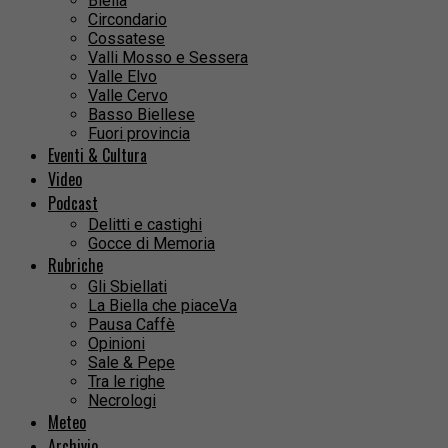
Biella
Circondario
Cossatese
Valli Mosso e Sessera
Valle Elvo
Valle Cervo
Basso Biellese
Fuori provincia
Eventi & Cultura
Video
Podcast
Delitti e castighi
Gocce di Memoria
Rubriche
Gli Sbiellati
La Biella che piaceVa
Pausa Caffè
Opinioni
Sale & Pepe
Tra le righe
Necrologi
Meteo
Archivio