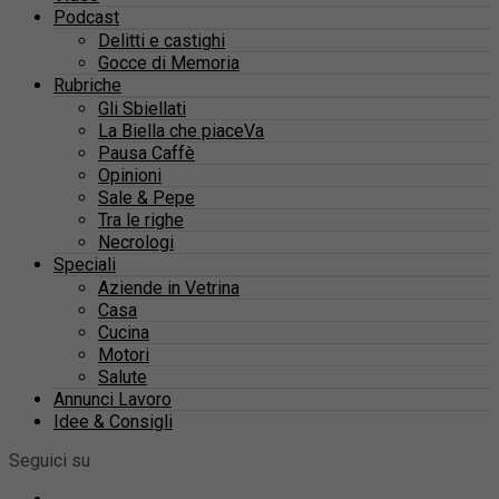
Podcast
Delitti e castighi
Gocce di Memoria
Rubriche
Gli Sbiellati
La Biella che piaceVa
Pausa Caffè
Opinioni
Sale & Pepe
Tra le righe
Necrologi
Speciali
Aziende in Vetrina
Casa
Cucina
Motori
Salute
Annunci Lavoro
Idee & Consigli
Seguici su