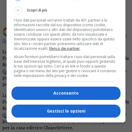
Share
Tweet
Scopri di più
I tuoi dati personali verranno trattati da 431 partner e le
informazioni raccolte dal tuo dispositivo (come cookie,
identificatori univoci e altri dati del dispositivo) potrebbero
essere condivise con questi ultimi, da loro visualizzate e
Aggiungi La Provincia di Biella come
Fonte preferita su
memorizzate oppure essere usate nello specifico da questo
Google
sito. Noi e i nostri partner potremmo utilizzare dati di
localizzazione esatti.
Elenco dei partner
.
Lunedi’ 1 dicembre 2014 alle 21, presso il salone dell’Arci
Alcuni fornitori potrebbero trattare i tuoi dati personali sulla
Provinciale a Biella, è in programma l’incontro con Jolanda
base dell'interesse legittimo, al quale puoi opporti gestendo
Romano
le tue opzioni qui sotto. Cerca un link in fondo a questa
(
http://www.avventuraurbana.it/index.php/persone/
), che
pagina o nel menu del sito per gestire o revocare il consenso
nelle impostazioni della privacy e dei cookie.
presenterà il suo libro “Cosa Fare, Come Fare”, pubblicato
per la casa editrice Chiarelettere.
Acconsento
Lunedi’ 1 dicembre 2014 alle 21, presso il salone dell’Arci
Provinciale a Biella, è in programma l’incontro con Jolanda
Romano
Gestisci le opzioni
(
http://www.avventuraurbana.it/index.php/persone/
), che
presenterà il suo libro “Cosa Fare, Come Fare”, pubblicato
per la casa editrice Chiarelettere.