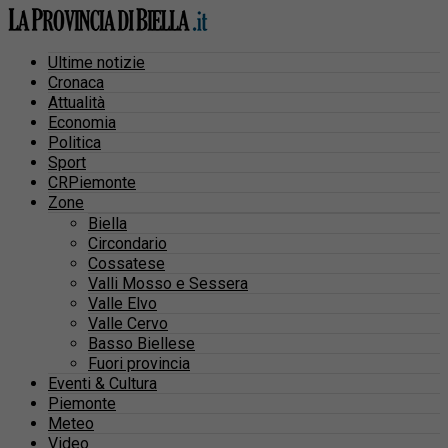
Ultime notizie
Cronaca
Attualità
Economia
Politica
Sport
CRPiemonte
Zone
Biella
Circondario
Cossatese
Valli Mosso e Sessera
Valle Elvo
Valle Cervo
Basso Biellese
Fuori provincia
Eventi & Cultura
Piemonte
Meteo
Video