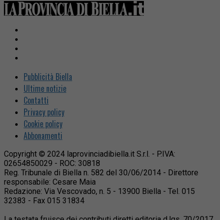
Pubblicità Biella
Ultime notizie
Contatti
Privacy policy
Cookie policy
Abbonamenti
Copyright © 2024 laprovinciadibiella.it S.r.l. - P.IVA:
02654850029 - ROC: 30818
Reg. Tribunale di Biella n. 582 del 30/06/2014 - Direttore
responsabile: Cesare Maia
Redazione: Via Vescovado, n. 5 - 13900 Biella - Tel. 015
32383 - Fax 015 31834
La testata fruisce dei contributi diretti editoria d.lgs. 70/2017