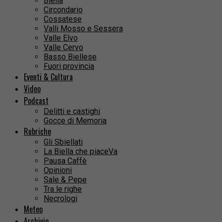
Biella
Circondario
Cossatese
Valli Mosso e Sessera
Valle Elvo
Valle Cervo
Basso Biellese
Fuori provincia
Eventi & Cultura
Video
Podcast
Delitti e castighi
Gocce di Memoria
Rubriche
Gli Sbiellati
La Biella che piaceVa
Pausa Caffè
Opinioni
Sale & Pepe
Tra le righe
Necrologi
Meteo
Archivio