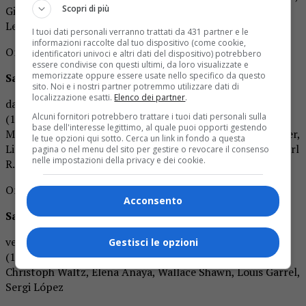
Scopri di più
Giovanni Veronesi, Lorenzo Jovanotti, Jane Birkin, Patrice
Leconte e Peppe Servillo
I tuoi dati personali verranno trattati da 431 partner e le
informazioni raccolte dal tuo dispositivo (come cookie,
Orari: spettacolo unico ore : 19.30
identificatori univoci e altri dati del dispositivo) potrebbero
essere condivise con questi ultimi, da loro visualizzate e
memorizzate oppure essere usate nello specifico da questo
Sala 2
sito. Noi e i nostri partner potremmo utilizzare dati di
localizzazione esatti.
Elenco dei partner
.
da venerdì a domenica: ”NOMADLAND ” 2020, USA, UK
Alcuni fornitori potrebbero trattare i tuoi dati personali sulla
(108’) (Drammatico) di Chloé Zhao con Frances
base dell'interesse legittimo, al quale puoi opporti gestendo
McDormand, David Strathairn, Gay DeForest, Patricia Grier,
le tue opzioni qui sotto. Cerca un link in fondo a questa
Linda May, Bob Wells, Charlene Swankie, Angela Reyes, Carl
pagina o nel menu del sito per gestire o revocare il consenso
nelle impostazioni della privacy e dei cookie.
R. Hughes, Douglas G. Soul
Orari: spettacolo unico ore : 19.30
Acconsento
S
ala 3
venerdì – domenica: ”RIFKIN’S FESTIVAL ” 2020, USA, UK
Gestisci le opzioni
(119’) (Commedia) di Woody Allen con Gina Gershon,
Christoph Waltz, Elena Anaya, Wallace Shawn, Louis Garrel,
Sergi López