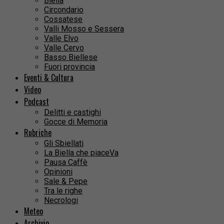
Biella
Circondario
Cossatese
Valli Mosso e Sessera
Valle Elvo
Valle Cervo
Basso Biellese
Fuori provincia
Eventi & Cultura
Video
Podcast
Delitti e castighi
Gocce di Memoria
Rubriche
Gli Sbiellati
La Biella che piaceVa
Pausa Caffè
Opinioni
Sale & Pepe
Tra le righe
Necrologi
Meteo
Archivio