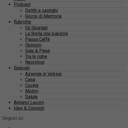
Podcast
Delitti e castighi
Gocce di Memoria
Rubriche
Gli Sbiellati
La Biella che piaceVa
Pausa Caffè
Opinioni
Sale & Pepe
Tra le righe
Necrologi
Speciali
Aziende in Vetrina
Casa
Cucina
Motori
Salute
Annunci Lavoro
Idee & Consigli
Seguici su