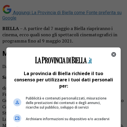
Aggiungi La Provincia di Biella come
Fonte preferita su
Google
BIELLA
– A partire dal 7 maggio a Biella riapriranno i
cinema, ecco quali sono gli spettacoli cinematografici in
programma fino al 9 maggio 2021.
Multisala Mazzini
Da Lunedì a Giovedì : RIPOSO
La provincia di Biella richiede il tuo
Sala 1
consenso per utilizzare i tuoi dati personali
per:
da venerdì a domenica: ”IMPREVISTI DIGITALI” 2021,
Francia Belgio (110’) (Commedia) di Benoît Delépine,
Pubblicità e contenuti personalizzati, misurazione
Gustave Kervern con Paolo Conte, Roberto Benigni, Vinicio
delle prestazioni dei contenuti e degli annunci,
Capossela, Caterina Caselli, Francesco De Gregori,
ricerche sul pubblico, sviluppo di servizi
Stefano Bollani, Giorgio Conte, Pupi Avati, Luisa Ranieri,
Luca Zingaretti, Renzo Arbore, Paolo Jannacci, Vincenzo
Archiviare informazioni su dispositivo e/o accedervi
Mollica, Isabella Rossellini, Guido Harari, Cristiano Godano,