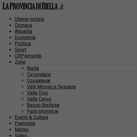
Ultime notizie
Cronaca
Attualità
Economia
Politica
Sport
CRPiemonte
Zone
Biella
Circondario
Cossatese
Valli Mosso e Sessera
Valle Elvo
Valle Cervo
Basso Biellese
Fuori provincia
Eventi & Cultura
Piemonte
Meteo
Video