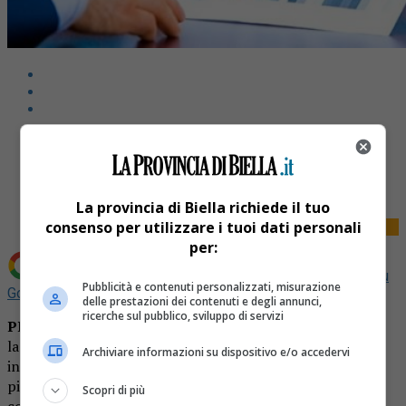
Share
Tweet
La provincia di Biella richiede il tuo
consenso per utilizzare i tuoi dati personali
per:
Aggiungi La Provincia di Biella come
Fonte preferita su
Pubblicità e contenuti personalizzati, misurazione
Google
delle prestazioni dei contenuti e degli annunci,
ricerche sul pubblico, sviluppo di servizi
PIEMONTE-
Intesa Sanpaolo e Confartigianato Imprese,
la più grande rete europea di rappresentanza degli
Archiviare informazioni su dispositivo e/o accedervi
interessi e di erogazione di servizi all’artigianato e alle
piccole imprese, ampliano l’accordo per sostenere la
Scopri di più
competitività del Paese, nel quale l’impresa diffusa sul