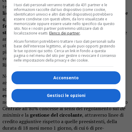
I tuoi dati personali verranno trattati da 431 partner e le
territorio rappresenta un modello.
Supporto alla
informazioni raccolte dal tuo dispositivo (come cookie,
liquidità, rilancio degli investimenti
per la Transizione
identificatori univoci e altri dati del dispositivo) potrebbero
4.0
,
crescita sostenibile, iniziative per imprenditoria
essere condivise con questi ultimi, da loro visualizzate e
memorizzate oppure essere usate nello specifico da questo
femminile, inclusività sociale
e
progetti di finanza
sito. Noi e i nostri partner potremmo utilizzare dati di
straordinaria
sono al centro della
partnership
che include
localizzazione esatti.
Elenco dei partner
.
anche i nuovi strumenti di
Motore Italia
, il programma
Alcuni fornitori potrebbero trattare i tuoi dati personali sulla
strategico avviato da Intesa Sanpaolo per il rilancio delle
base dell'interesse legittimo, al quale puoi opporti gestendo
le tue opzioni qui sotto. Cerca un link in fondo a questa
piccole e medie imprese attraverso nuovi progetti di
pagina o nel menu del sito per gestire o revocare il consenso
sviluppo in linea con gli obiettivi del Piano Nazionale di
nelle impostazioni della privacy e dei cookie.
Ripresa e Resilienza.
Nell’ambito dell’accordo, Intesa Sanpaolo fornisce alle
Acconsento
aziende associate
– di cui l’1,9% è in Liguria –
nuove
soluzioni come l’
allungamento dei finanziamenti in
essere fino a 15 anni
, facendo leva sull’attuale quadro
Gestisci le opzioni
normativo che consente l’utilizzo delle garanzie del Fondo
Centrale all’80% concesse ai sensi del regolamento sul
de
minimis
e la
gestione del circolante
, attraverso linee di
credito aggiuntive rispetto a quelle preesistenti, della
durata di 18 mesi meno 1 giorno, di cui 6 di pre-