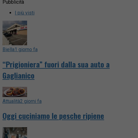
Pubblicità
I più visti
Biella
1 giorno fa
“Prigioniera” fuori dalla sua auto a
Gaglianico
Attualità
2 giorni fa
Oggi cuciniamo le pesche ripiene