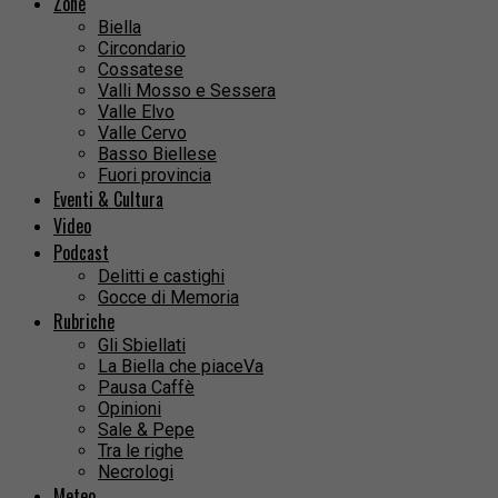
Zone
Biella
Circondario
Cossatese
Valli Mosso e Sessera
Valle Elvo
Valle Cervo
Basso Biellese
Fuori provincia
Eventi & Cultura
Video
Podcast
Delitti e castighi
Gocce di Memoria
Rubriche
Gli Sbiellati
La Biella che piaceVa
Pausa Caffè
Opinioni
Sale & Pepe
Tra le righe
Necrologi
Meteo