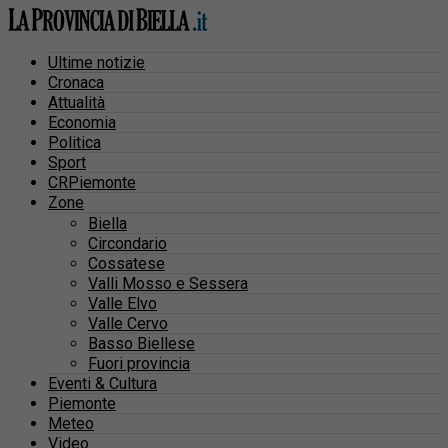
Ultime notizie
Cronaca
Attualità
Economia
Politica
Sport
CRPiemonte
Zone
Biella
Circondario
Cossatese
Valli Mosso e Sessera
Valle Elvo
Valle Cervo
Basso Biellese
Fuori provincia
Eventi & Cultura
Piemonte
Meteo
Video