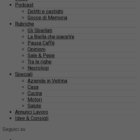
Podcast
Delitti e castighi
Gocce di Memoria
Rubriche
Gli Sbiellati
La Biella che piaceVa
Pausa Caffè
Opinioni
Sale & Pepe
Tra le righe
Necrologi
Speciali
Aziende in Vetrina
Casa
Cucina
Motori
Salute
Annunci Lavoro
Idee & Consigli
Seguici su