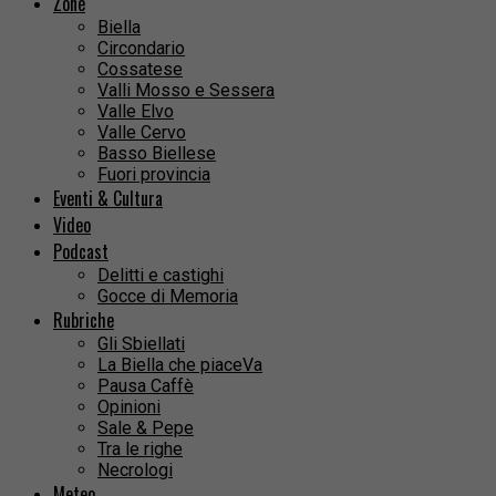
Zone
Biella
Circondario
Cossatese
Valli Mosso e Sessera
Valle Elvo
Valle Cervo
Basso Biellese
Fuori provincia
Eventi & Cultura
Video
Podcast
Delitti e castighi
Gocce di Memoria
Rubriche
Gli Sbiellati
La Biella che piaceVa
Pausa Caffè
Opinioni
Sale & Pepe
Tra le righe
Necrologi
Meteo