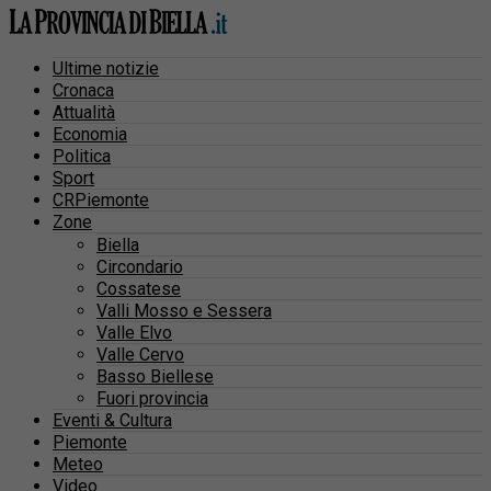
Ultime notizie
Cronaca
Attualità
Economia
Politica
Sport
CRPiemonte
Zone
Biella
Circondario
Cossatese
Valli Mosso e Sessera
Valle Elvo
Valle Cervo
Basso Biellese
Fuori provincia
Eventi & Cultura
Piemonte
Meteo
Video