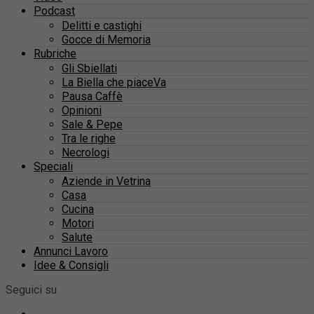
Podcast
Delitti e castighi
Gocce di Memoria
Rubriche
Gli Sbiellati
La Biella che piaceVa
Pausa Caffè
Opinioni
Sale & Pepe
Tra le righe
Necrologi
Speciali
Aziende in Vetrina
Casa
Cucina
Motori
Salute
Annunci Lavoro
Idee & Consigli
Seguici su