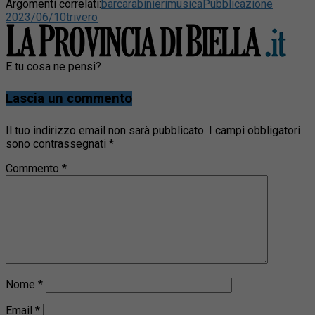
Argomenti correlati:
bar
carabinieri
musica
Pubblicazione
2023/06/10
trivero
E tu cosa ne pensi?
Lascia un commento
Il tuo indirizzo email non sarà pubblicato.
I campi obbligatori
sono contrassegnati
*
Commento
*
Nome
*
Email
*