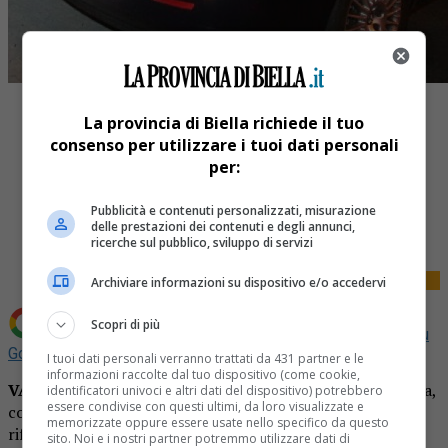
La provincia di Biella richiede il tuo
consenso per utilizzare i tuoi dati personali
per:
Share
Pubblicità e contenuti personalizzati, misurazione
Tweet
delle prestazioni dei contenuti e degli annunci,
ricerche sul pubblico, sviluppo di servizi
Archiviare informazioni su dispositivo e/o accedervi
Scopri di più
Aggiungi La Provincia di Biella come
Fonte preferita su
Google
I tuoi dati personali verranno trattati da 431 partner e le
informazioni raccolte dal tuo dispositivo (come cookie,
VALDINA
– Il bar vicino a casa tiene la musica troppo alta,
identificatori univoci e altri dati del dispositivo) potrebbero
essere condivise con questi ultimi, da loro visualizzate e
così tanto da far tremare i vetri. Questo in sintesi quanto
memorizzate oppure essere usate nello specifico da questo
riferito da un uomo residente a Triveronella serata di ieri,
sito. Noi e i nostri partner potremmo utilizzare dati di