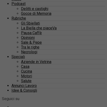
Podcast
Delitti e castighi
Gocce di Memoria
Rubriche
Gli Sbiellati
La Biella che piaceVa
Pausa Caffè
Opinioni
Sale & Pepe
Tra le righe
Necrologi
Speciali
Aziende in Vetrina
Casa
Cucina
Motori
Salute
Annunci Lavoro
Idee & Consigli
Seguici su