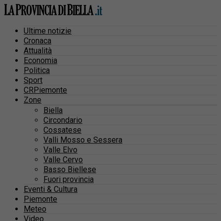
Ultime notizie
Cronaca
Attualità
Economia
Politica
Sport
CRPiemonte
Zone
Biella
Circondario
Cossatese
Valli Mosso e Sessera
Valle Elvo
Valle Cervo
Basso Biellese
Fuori provincia
Eventi & Cultura
Piemonte
Meteo
Video