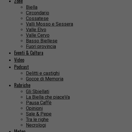
Zone
Biella
Circondario
Cossatese
Valli Mosso e Sessera
Valle Elvo
Valle Cervo
Basso Biellese
Fuori provincia
Eventi & Cultura
Video
Podcast
Delitti e castighi
Gocce di Memoria
Rubriche
Gli Sbiellati
La Biella che piaceVa
Pausa Caffè
Opinioni
Sale & Pepe
Tra le righe
Necrologi
Meteo