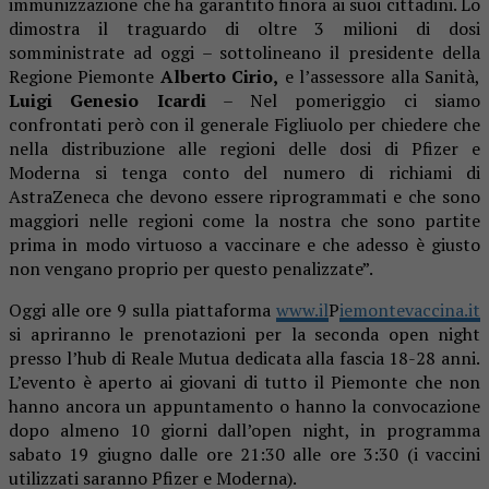
immunizzazione che ha garantito finora ai suoi cittadini. Lo
dimostra il traguardo di oltre 3 milioni di dosi
somministrate ad oggi – sottolineano il presidente della
Regione Piemonte
Alberto Cirio,
e l’assessore alla Sanità,
Luigi Genesio Icardi
– Nel pomeriggio ci siamo
confrontati però con il generale Figliuolo per chiedere che
nella distribuzione alle regioni delle dosi di Pfizer e
Moderna si tenga conto del numero di richiami di
AstraZeneca che devono essere riprogrammati e che sono
maggiori nelle regioni come la nostra che sono partite
prima in modo virtuoso a vaccinare e che adesso è giusto
non vengano proprio per questo penalizzate”.
Oggi alle ore 9 sulla piattaforma
www.il
P
iemontevaccina.it
si apriranno le prenotazioni per la seconda open night
presso l’hub di Reale Mutua dedicata alla fascia 18-28 anni.
L’evento è aperto ai giovani di tutto il Piemonte che non
hanno ancora un appuntamento o hanno la convocazione
dopo almeno 10 giorni dall’open night, in programma
sabato 19 giugno dalle ore 21:30 alle ore 3:30 (i vaccini
utilizzati saranno Pfizer e Moderna).