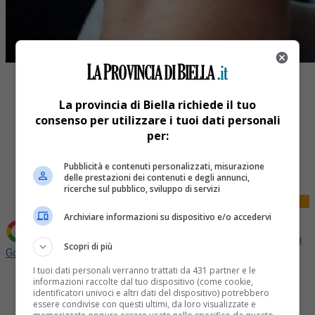
La provincia di Biella richiede il tuo
consenso per utilizzare i tuoi dati personali
per:
Share
Tweet
Pubblicità e contenuti personalizzati, misurazione
delle prestazioni dei contenuti e degli annunci,
ricerche sul pubblico, sviluppo di servizi
Archiviare informazioni su dispositivo e/o accedervi
Aggiungi La Provincia di Biella come
Fonte preferita su
Scopri di più
Google
I tuoi dati personali verranno trattati da 431 partner e le
informazioni raccolte dal tuo dispositivo (come cookie,
Sono
36.
829
le persone che hanno ricevuto il vaccino
identificatori univoci e altri dati del dispositivo) potrebbero
essere condivise con questi ultimi, da loro visualizzate e
contro il Covid comunicate oggi all’Unità di Crisi della