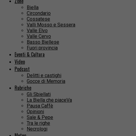
Zone
Biella
Circondario
Cossatese
Valli Mosso e Sessera
Valle Elvo
Valle Cervo
Basso Biellese
Fuori provincia
Eventi & Cultura
Video
Podcast
Delitti e castighi
Gocce di Memoria
Rubriche
Gli Sbiellati
La Biella che piaceVa
Pausa Caffè
Opinioni
Sale & Pepe
Tra le righe
Necrologi
Meteo