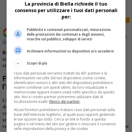
Tweet
La provincia di Biella richiede il tuo
consenso per utilizzare i tuoi dati personali
per:
Pubblicità e contenuti personalizzati, misurazione
delle prestazioni dei contenuti e degli annunci,
Aggiungi La Provincia di Biella come
Fonte preferita su
ricerche sul pubblico, sviluppo di servizi
Google
Archiviare informazioni su dispositivo e/o accedervi
BIELLA
– Finisce dentro un giardino dopo essersi
scontrato con un’altra auto. Rocambolesco incidente
Scopri di più
stradale nella mattinata di oggi a Biella.
I tuoi dati personali verranno trattati da 431 partner e le
Finisce dentro un giardino dopo
informazioni raccolte dal tuo dispositivo (come cookie,
identificatori univoci e altri dati del dispositivo) potrebbero
l’incidente stradale
essere condivise con questi ultimi, da loro visualizzate e
memorizzate oppure essere usate nello specifico da questo
sito. Noi e i nostri partner potremmo utilizzare dati di
L’insolito sinistro si è verificato oggi a Biella, all’altezza
localizzazione esatti.
Elenco dei partner
.
dell’
incrocio tra via Piemonte e corso 53° Fanteria
. Per
Alcuni fornitori potrebbero trattare i tuoi dati personali sulla
cause ancora in fase d’accertamento, due auto si sono
base dell'interesse legittimo, al quale puoi opporti gestendo
scontrate all’altezza del semaforo. L’impatto ha spinto
le tue opzioni qui sotto. Cerca un link in fondo a questa
pagina o nel menu del sito per gestire o revocare il consenso
verso il marciapiede una delle due vetture, una Citroen, che
nelle impostazioni della privacy e dei cookie.