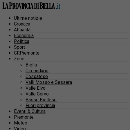
Ultime notizie
Cronaca
Attualità
Economia
Politica
Sport
CRPiemonte
Zone
Biella
Circondario
Cossatese
Valli Mosso e Sessera
Valle Elvo
Valle Cervo
Basso Biellese
Fuori provincia
Eventi & Cultura
Piemonte
Meteo
Video