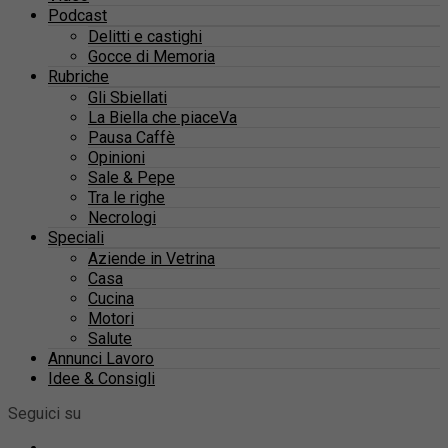
Podcast
Delitti e castighi
Gocce di Memoria
Rubriche
Gli Sbiellati
La Biella che piaceVa
Pausa Caffè
Opinioni
Sale & Pepe
Tra le righe
Necrologi
Speciali
Aziende in Vetrina
Casa
Cucina
Motori
Salute
Annunci Lavoro
Idee & Consigli
Seguici su