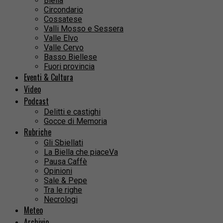
Biella
Circondario
Cossatese
Valli Mosso e Sessera
Valle Elvo
Valle Cervo
Basso Biellese
Fuori provincia
Eventi & Cultura
Video
Podcast
Delitti e castighi
Gocce di Memoria
Rubriche
Gli Sbiellati
La Biella che piaceVa
Pausa Caffè
Opinioni
Sale & Pepe
Tra le righe
Necrologi
Meteo
Archivio