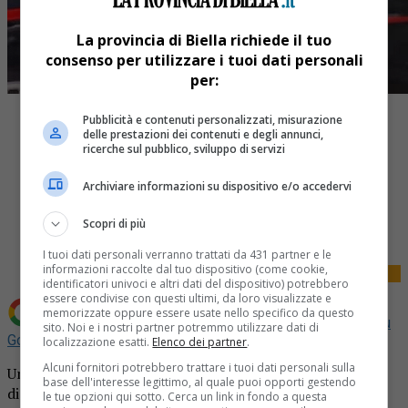
La provincia di Biella richiede il tuo
consenso per utilizzare i tuoi dati personali
per:
Pubblicità e contenuti personalizzati, misurazione
delle prestazioni dei contenuti e degli annunci,
ricerche sul pubblico, sviluppo di servizi
Archiviare informazioni su dispositivo e/o accedervi
Share
Tweet
Scopri di più
I tuoi dati personali verranno trattati da 431 partner e le
informazioni raccolte dal tuo dispositivo (come cookie,
identificatori univoci e altri dati del dispositivo) potrebbero
essere condivise con questi ultimi, da loro visualizzate e
memorizzate oppure essere usate nello specifico da questo
Aggiungi La Provincia di Biella come
Fonte preferita su
sito. Noi e i nostri partner potremmo utilizzare dati di
Google
localizzazione esatti.
Elenco dei partner
.
Alcuni fornitori potrebbero trattare i tuoi dati personali sulla
Un abitante di Cerrione ieri ha chiamato i carabinieri
base dell'interesse legittimo, al quale puoi opporti gestendo
dicendo che dal bosco vicino alla sua casa proveniva della
le tue opzioni qui sotto. Cerca un link in fondo a questa