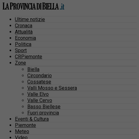
Ultime notizie
Cronaca
Attualità
Economia
Politica
Sport
CRPiemonte
Zone
Biella
Circondario
Cossatese
Valli Mosso e Sessera
Valle Elvo
Valle Cervo
Basso Biellese
Fuori provincia
Eventi & Cultura
Piemonte
Meteo
Video