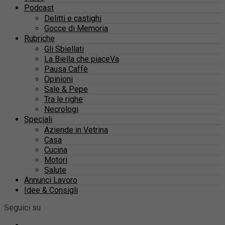
Podcast
Delitti e castighi
Gocce di Memoria
Rubriche
Gli Sbiellati
La Biella che piaceVa
Pausa Caffè
Opinioni
Sale & Pepe
Tra le righe
Necrologi
Speciali
Aziende in Vetrina
Casa
Cucina
Motori
Salute
Annunci Lavoro
Idee & Consigli
Seguici su