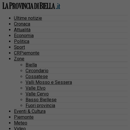
Ultime notizie
Cronaca
Attualità
Economia
Politica
Sport
CRPiemonte
Zone
Biella
Circondario
Cossatese
Valli Mosso e Sessera
Valle Elvo
Valle Cervo
Basso Biellese
Fuori provincia
Eventi & Cultura
Piemonte
Meteo
Video