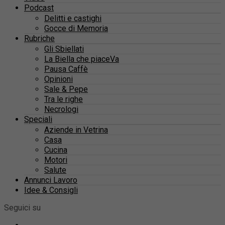
Podcast
Delitti e castighi
Gocce di Memoria
Rubriche
Gli Sbiellati
La Biella che piaceVa
Pausa Caffè
Opinioni
Sale & Pepe
Tra le righe
Necrologi
Speciali
Aziende in Vetrina
Casa
Cucina
Motori
Salute
Annunci Lavoro
Idee & Consigli
Seguici su