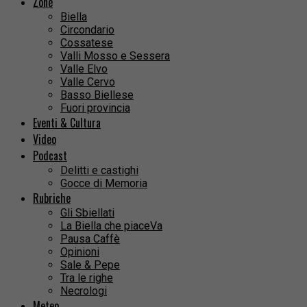
Zone
Biella
Circondario
Cossatese
Valli Mosso e Sessera
Valle Elvo
Valle Cervo
Basso Biellese
Fuori provincia
Eventi & Cultura
Video
Podcast
Delitti e castighi
Gocce di Memoria
Rubriche
Gli Sbiellati
La Biella che piaceVa
Pausa Caffè
Opinioni
Sale & Pepe
Tra le righe
Necrologi
Meteo