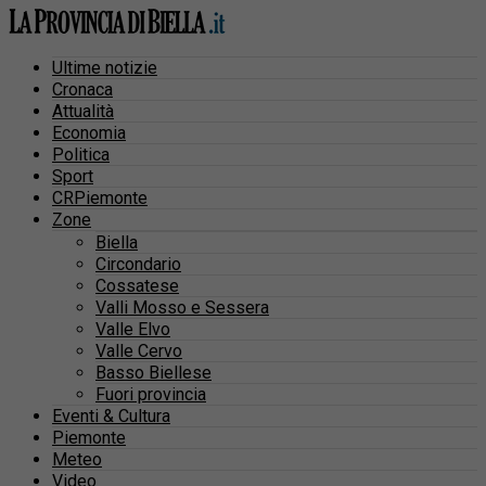
Ultime notizie
Cronaca
Attualità
Economia
Politica
Sport
CRPiemonte
Zone
Biella
Circondario
Cossatese
Valli Mosso e Sessera
Valle Elvo
Valle Cervo
Basso Biellese
Fuori provincia
Eventi & Cultura
Piemonte
Meteo
Video