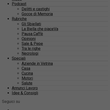
Podcast
Delitti e castighi
Gocce di Memoria
Rubriche
Gli Sbiellati
La Biella che piaceVa
Pausa Caffè
Opinioni
Sale & Pepe
Tra le righe
Necrologi
Speciali
Aziende in Vetrina
Casa
Cucina
Motori
Salute
Annunci Lavoro
Idee & Consigli
Seguici su