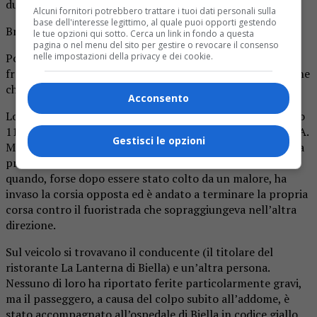
due delle persone che si trovavano a bordo.
Alcuni fornitori potrebbero trattare i tuoi dati personali sulla
base dell'interesse legittimo, al quale puoi opporti gestendo
Bruttissimio incidente a Ponderano.
le tue opzioni qui sotto. Cerca un link in fondo a questa
pagina o nel menu del sito per gestire o revocare il consenso
nelle impostazioni della privacy e dei cookie.
Poco prima delle 15 due automobili si sono scontrate
frontalmente con gravi conseguenze per una delle persone
che si trovavano a bordo.
Acconsento
Lo schianto è avvenuto in via Mazzini, all’altezza del civico
112. Stando a quanto sommariamente ricostruito finora, A.
Gestisci le opzioni
M., 83 anni di Ponderano, stava viaggiando lungo la strada
provinciale verso di Biella al volante della sua Fiat Panda
quando, forse dopo essere stato colto da un malore, ha
invaso la corsia opposta ed è andato a terminare la propria
corsa contro il fuoristrada che sopraggiungeva nell’altra
direzione.
Sul veicolo si trovavano il conducente (il titolare del
ristorante La Lanterna di Biella) e un’altra persona.
Nessuno di loro ha riportato ferite particolarmente gravi,
ma il passeggero, a causa del colpo subito all’addome, è
stato accompagnato all’ospedale di Biella in codice giallo