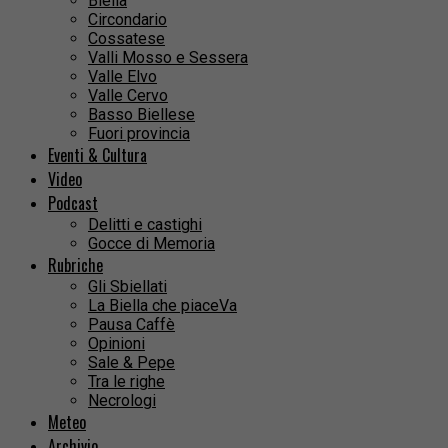
Biella
Circondario
Cossatese
Valli Mosso e Sessera
Valle Elvo
Valle Cervo
Basso Biellese
Fuori provincia
Eventi & Cultura
Video
Podcast
Delitti e castighi
Gocce di Memoria
Rubriche
Gli Sbiellati
La Biella che piaceVa
Pausa Caffè
Opinioni
Sale & Pepe
Tra le righe
Necrologi
Meteo
Archivio