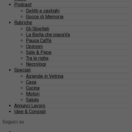
Podcast
Delitti e castighi
Gocce di Memoria
Rubriche
Gli Sbiellati
La Biella che piaceVa
Pausa Caffè
Opinioni
Sale & Pepe
Tra le righe
Necrologi
Speciali
Aziende in Vetrina
Casa
Cucina
Motori
Salute
Annunci Lavoro
Idee & Consigli
Seguici su