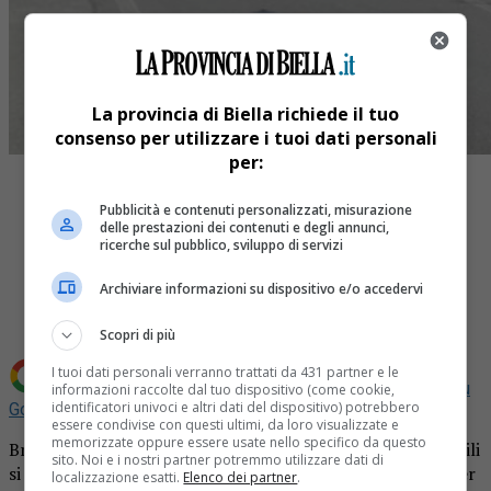
La provincia di Biella richiede il tuo
consenso per utilizzare i tuoi dati personali
per:
Pubblicità e contenuti personalizzati, misurazione
delle prestazioni dei contenuti e degli annunci,
ricerche sul pubblico, sviluppo di servizi
Share
Tweet
Archiviare informazioni su dispositivo e/o accedervi
Scopri di più
I tuoi dati personali verranno trattati da 431 partner e le
Aggiungi La Provincia di Biella come
Fonte preferita su
informazioni raccolte dal tuo dispositivo (come cookie,
identificatori univoci e altri dati del dispositivo) potrebbero
Google
essere condivise con questi ultimi, da loro visualizzate e
memorizzate oppure essere usate nello specifico da questo
Bruttissimio incidente a Ponderano. Poco fa due automobili
sito. Noi e i nostri partner potremmo utilizzare dati di
si sono scontrate frontalmente con gravi conseguenze per
localizzazione esatti.
Elenco dei partner
.