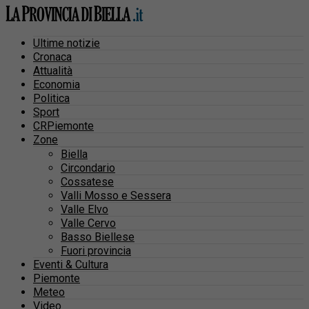
Ultime notizie
Cronaca
Attualità
Economia
Politica
Sport
CRPiemonte
Zone
Biella
Circondario
Cossatese
Valli Mosso e Sessera
Valle Elvo
Valle Cervo
Basso Biellese
Fuori provincia
Eventi & Cultura
Piemonte
Meteo
Video