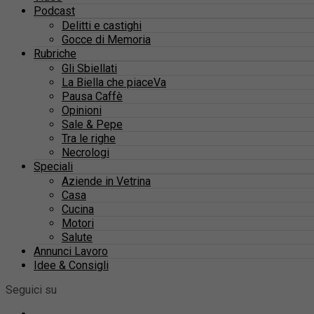
Podcast
Delitti e castighi
Gocce di Memoria
Rubriche
Gli Sbiellati
La Biella che piaceVa
Pausa Caffè
Opinioni
Sale & Pepe
Tra le righe
Necrologi
Speciali
Aziende in Vetrina
Casa
Cucina
Motori
Salute
Annunci Lavoro
Idee & Consigli
Seguici su