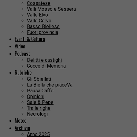
Cossatese
Valli Mosso e Sessera
Valle Elvo
Valle Cervo
Basso Biellese
Fuori provincia
Eventi & Cultura
Video
Podcast
Delitti e castighi
Gocce di Memoria
Rubriche
Gli Sbiellati
La Biella che piaceVa
Pausa Caffè
Opinioni
Sale & Pepe
Tra le righe
Necrologi
Meteo
Archivio
Anno 2025