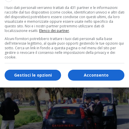
I tuoi dati personali verranno trattati da 431 partner e le informazioni
raccolte dal tuo dispositivo (come cookie, identificatori univoci e altri dati
del dispositivo) potrebbero essere condivise con questi ultimi, da loro
visualizzate e memorizzate oppure essere usate nello specifico da
questo sito. Noi e i nostri partner potremmo utilizzare dati di
localizzazione esatti.
Elenco dei partner
.
Alcuni fornitori potrebbero trattare i tuoi dati personali sulla base
dell'interesse legittimo, al quale puoi opporti gestendo le tue opzioni qui
sotto. Cerca un link in fondo a questa pagina o nel menu del sito per
gestire o revocare il consenso nelle impostazioni della privacy e dei
cookie.
Gestisci le opzioni
Acconsento