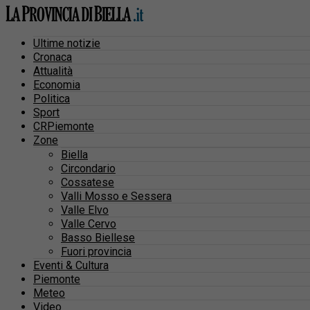
Ultime notizie
Cronaca
Attualità
Economia
Politica
Sport
CRPiemonte
Zone
Biella
Circondario
Cossatese
Valli Mosso e Sessera
Valle Elvo
Valle Cervo
Basso Biellese
Fuori provincia
Eventi & Cultura
Piemonte
Meteo
Video