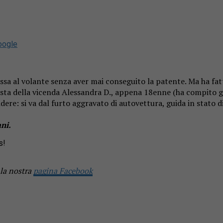
oogle
ssa al volante senza aver mai conseguito la patente. Ma ha fa
ista della vicenda Alessandra D., appena 18enne (ha compito gli
dere: si va dal furto aggravato di autovettura, guida in stato 
ani.
s!
 la nostra
pagina Facebook