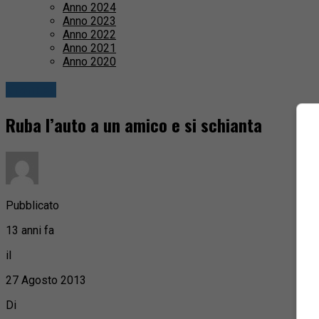
Anno 2024
Anno 2023
Anno 2022
Anno 2021
Anno 2020
Cronaca
Ruba l’auto a un amico e si schianta
Pubblicato
13 anni fa
il
27 Agosto 2013
Di