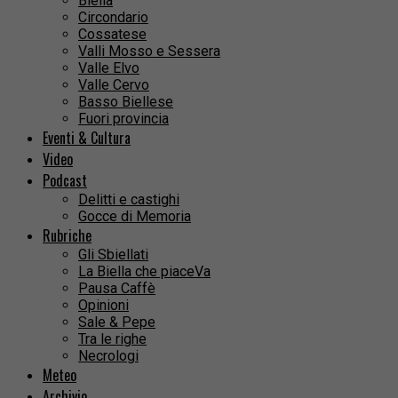
Biella
Circondario
Cossatese
Valli Mosso e Sessera
Valle Elvo
Valle Cervo
Basso Biellese
Fuori provincia
Eventi & Cultura
Video
Podcast
Delitti e castighi
Gocce di Memoria
Rubriche
Gli Sbiellati
La Biella che piaceVa
Pausa Caffè
Opinioni
Sale & Pepe
Tra le righe
Necrologi
Meteo
Archivio