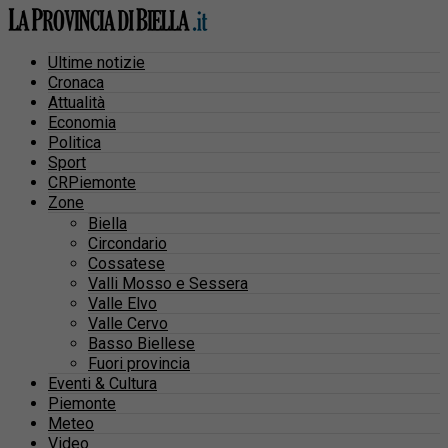
Ultime notizie
Cronaca
Attualità
Economia
Politica
Sport
CRPiemonte
Zone
Biella
Circondario
Cossatese
Valli Mosso e Sessera
Valle Elvo
Valle Cervo
Basso Biellese
Fuori provincia
Eventi & Cultura
Piemonte
Meteo
Video