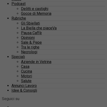
Podcast
Delitti e castighi
Gocce di Memoria
Rubriche
Gli Sbiellati
La Biella che piaceVa
Pausa Caffè
Opinioni
Sale & Pepe
Tra le righe
Necrologi
Speciali
Aziende in Vetrina
Casa
Cucina
Motori
Salute
Annunci Lavoro
Idee & Consigli
Seguici su