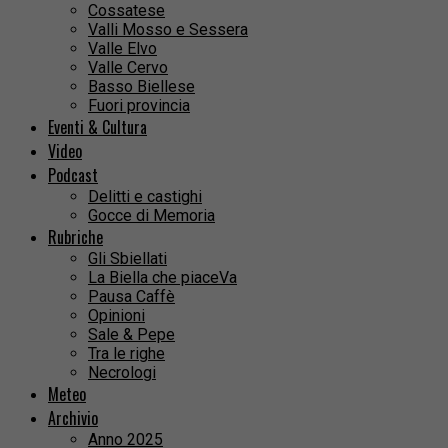
Cossatese
Valli Mosso e Sessera
Valle Elvo
Valle Cervo
Basso Biellese
Fuori provincia
Eventi & Cultura
Video
Podcast
Delitti e castighi
Gocce di Memoria
Rubriche
Gli Sbiellati
La Biella che piaceVa
Pausa Caffè
Opinioni
Sale & Pepe
Tra le righe
Necrologi
Meteo
Archivio
Anno 2025