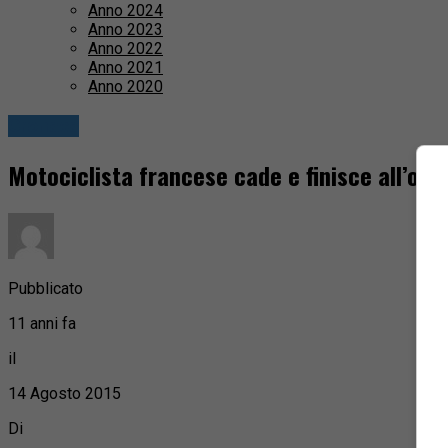
Anno 2024
Anno 2023
Anno 2022
Anno 2021
Anno 2020
Cronaca
Motociclista francese cade e finisce all’osp
Pubblicato
11 anni fa
il
14 Agosto 2015
Di