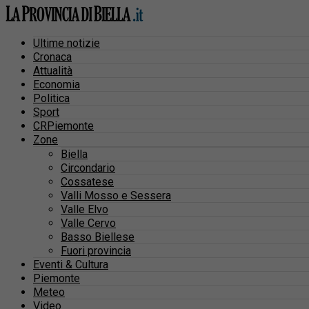
Ultime notizie
Cronaca
Attualità
Economia
Politica
Sport
CRPiemonte
Zone
Biella
Circondario
Cossatese
Valli Mosso e Sessera
Valle Elvo
Valle Cervo
Basso Biellese
Fuori provincia
Eventi & Cultura
Piemonte
Meteo
Video