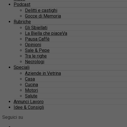
Podcast
Delitti e castighi
Gocce di Memoria
Rubriche
Gli Sbiellati
La Biella che piaceVa
Pausa Caffè
Opinioni
Sale & Pepe
Tra le righe
Necrologi
Speciali
Aziende in Vetrina
Casa
Cucina
Motori
Salute
Annunci Lavoro
Idee & Consigli
Seguici su