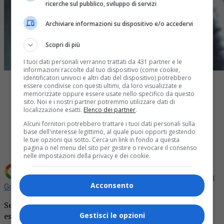
ricerche sul pubblico, sviluppo di servizi
Archiviare informazioni su dispositivo e/o accedervi
Scopri di più
I tuoi dati personali verranno trattati da 431 partner e le
informazioni raccolte dal tuo dispositivo (come cookie,
identificatori univoci e altri dati del dispositivo) potrebbero
essere condivise con questi ultimi, da loro visualizzate e
memorizzate oppure essere usate nello specifico da questo
sito. Noi e i nostri partner potremmo utilizzare dati di
localizzazione esatti.
Elenco dei partner
.
Share
Alcuni fornitori potrebbero trattare i tuoi dati personali sulla
Tweet
base dell'interesse legittimo, al quale puoi opporti gestendo
le tue opzioni qui sotto. Cerca un link in fondo a questa
pagina o nel menu del sito per gestire o revocare il consenso
nelle impostazioni della privacy e dei cookie.
Aggiungi La Provincia di Biella come
Fonte preferita su
Acconsento
Google
Serata da dimenticare per un diciassettenne che forse ha
esagerato con l’hashish. Ieri sera, infatti, si è sentito male
Gestisci le opzioni