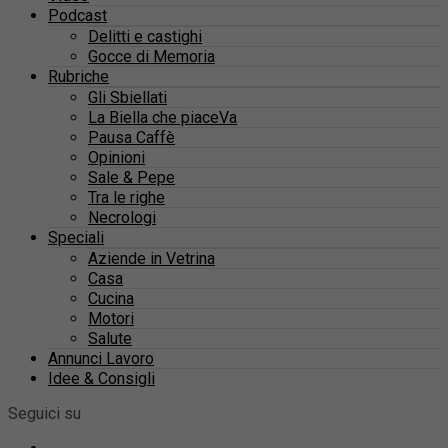
Podcast
Delitti e castighi
Gocce di Memoria
Rubriche
Gli Sbiellati
La Biella che piaceVa
Pausa Caffè
Opinioni
Sale & Pepe
Tra le righe
Necrologi
Speciali
Aziende in Vetrina
Casa
Cucina
Motori
Salute
Annunci Lavoro
Idee & Consigli
Seguici su