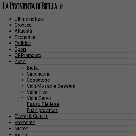
Ultime notizie
Cronaca
Attualità
Economia
Politica
Sport
CRPiemonte
Zone
Biella
Circondario
Cossatese
Valli Mosso e Sessera
Valle Elvo
Valle Cervo
Basso Biellese
Fuori provincia
Eventi & Cultura
Piemonte
Meteo
Video