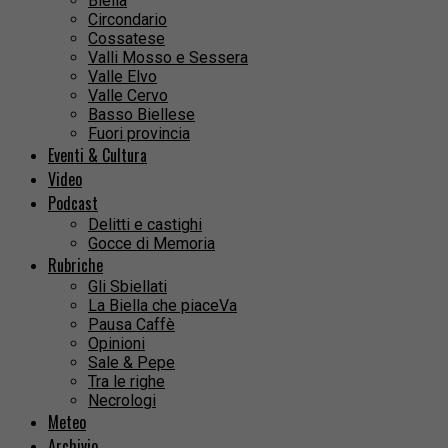
Biella
Circondario
Cossatese
Valli Mosso e Sessera
Valle Elvo
Valle Cervo
Basso Biellese
Fuori provincia
Eventi & Cultura
Video
Podcast
Delitti e castighi
Gocce di Memoria
Rubriche
Gli Sbiellati
La Biella che piaceVa
Pausa Caffè
Opinioni
Sale & Pepe
Tra le righe
Necrologi
Meteo
Archivio