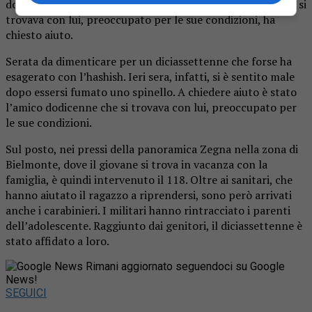
dopo essersi fumato uno spinello e l’amico dodicenne che si
trovava con lui, preoccupato per le sue condizioni, ha
chiesto aiuto.
Serata da dimenticare per un diciassettenne che forse ha
esagerato con l’hashish. Ieri sera, infatti, si è sentito male
dopo essersi fumato uno spinello. A chiedere aiuto è stato
l’amico dodicenne che si trovava con lui, preoccupato per
le sue condizioni.
Sul posto, nei pressi della panoramica Zegna nella zona di
Bielmonte, dove il giovane si trova in vacanza con la
famiglia, è quindi intervenuto il 118. Oltre ai sanitari, che
hanno aiutato il ragazzo a riprendersi, sono però arrivati
anche i carabinieri. I militari hanno rintracciato i parenti
dell’adolescente. Raggiunto dai genitori, il diciassettenne è
stato affidato a loro.
Rimani aggiornato seguendoci su Google
News!
SEGUICI