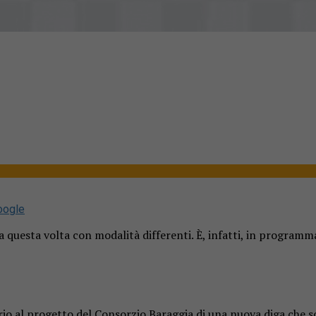
oogle
ma questa volta con modalità differenti. È, infatti, in programm
torio al progetto del Consorzio Baraggia di una nuova diga che 