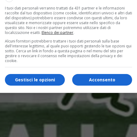
I tuoi dati personali verranno trattati da 431 partner e le informazioni
raccolte dal tuo dispositivo (come cookie, identificatori univoci e altri dati
del dispositivo) potrebbero essere condivise con questi ultimi, da loro
visualizzate e memorizzate oppure essere usate nello specifico da
questo sito. Noi e i nostri partner potremmo utilizzare dati di
localizzazione esatti.
Elenco dei partner
.
Alcuni fornitori potrebbero trattare i tuoi dati personali sulla base
dell'interesse legittimo, al quale puoi opporti gestendo le tue opzioni qui
sotto. Cerca un link in fondo a questa pagina o nel menu del sito per
gestire o revocare il consenso nelle impostazioni della privacy e dei
cookie.
Gestisci le opzioni
Acconsento