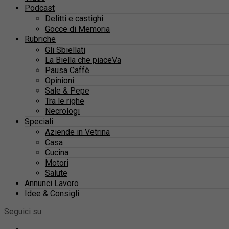
Podcast
Delitti e castighi
Gocce di Memoria
Rubriche
Gli Sbiellati
La Biella che piaceVa
Pausa Caffè
Opinioni
Sale & Pepe
Tra le righe
Necrologi
Speciali
Aziende in Vetrina
Casa
Cucina
Motori
Salute
Annunci Lavoro
Idee & Consigli
Seguici su