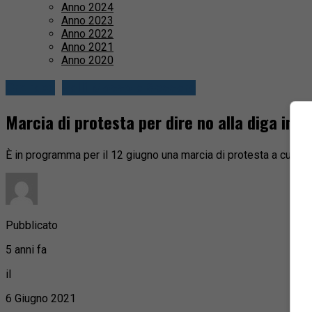
Anno 2024
Anno 2023
Anno 2022
Anno 2021
Anno 2020
Cronaca
Valli Mosso e Sessera
Marcia di protesta per dire no alla diga in V
È in programma per il 12 giugno una marcia di protesta a cura 
Pubblicato
5 anni fa
il
6 Giugno 2021