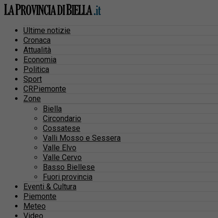
Ultime notizie
Cronaca
Attualità
Economia
Politica
Sport
CRPiemonte
Zone
Biella
Circondario
Cossatese
Valli Mosso e Sessera
Valle Elvo
Valle Cervo
Basso Biellese
Fuori provincia
Eventi & Cultura
Piemonte
Meteo
Video