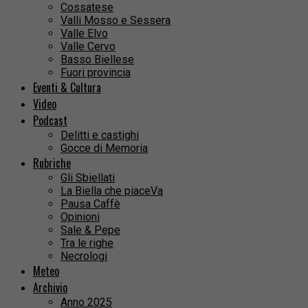
Cossatese
Valli Mosso e Sessera
Valle Elvo
Valle Cervo
Basso Biellese
Fuori provincia
Eventi & Cultura
Video
Podcast
Delitti e castighi
Gocce di Memoria
Rubriche
Gli Sbiellati
La Biella che piaceVa
Pausa Caffè
Opinioni
Sale & Pepe
Tra le righe
Necrologi
Meteo
Archivio
Anno 2025