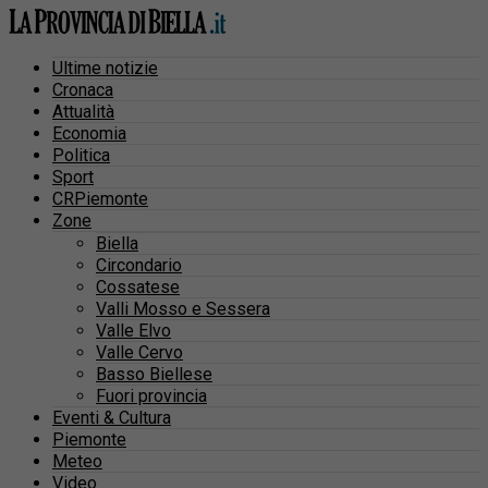
Ultime notizie
Cronaca
Attualità
Economia
Politica
Sport
CRPiemonte
Zone
Biella
Circondario
Cossatese
Valli Mosso e Sessera
Valle Elvo
Valle Cervo
Basso Biellese
Fuori provincia
Eventi & Cultura
Piemonte
Meteo
Video