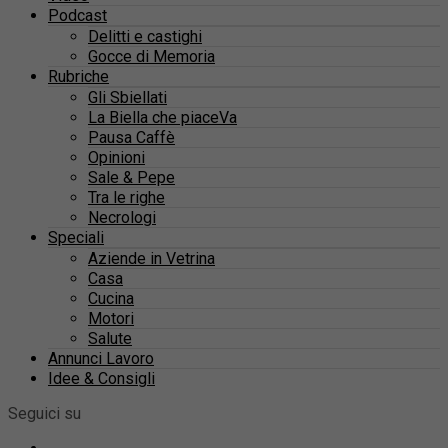
Podcast
Delitti e castighi
Gocce di Memoria
Rubriche
Gli Sbiellati
La Biella che piaceVa
Pausa Caffè
Opinioni
Sale & Pepe
Tra le righe
Necrologi
Speciali
Aziende in Vetrina
Casa
Cucina
Motori
Salute
Annunci Lavoro
Idee & Consigli
Seguici su