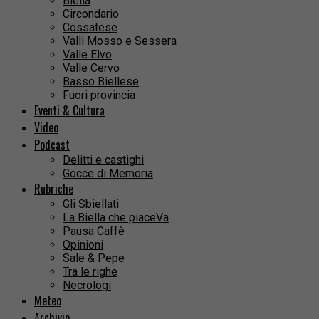
Biella
Circondario
Cossatese
Valli Mosso e Sessera
Valle Elvo
Valle Cervo
Basso Biellese
Fuori provincia
Eventi & Cultura
Video
Podcast
Delitti e castighi
Gocce di Memoria
Rubriche
Gli Sbiellati
La Biella che piaceVa
Pausa Caffè
Opinioni
Sale & Pepe
Tra le righe
Necrologi
Meteo
Archivio