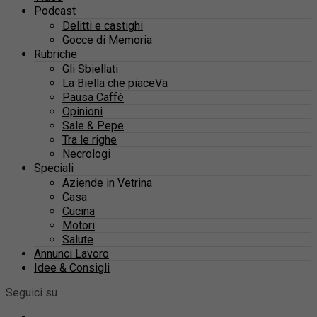
Podcast
Delitti e castighi
Gocce di Memoria
Rubriche
Gli Sbiellati
La Biella che piaceVa
Pausa Caffè
Opinioni
Sale & Pepe
Tra le righe
Necrologi
Speciali
Aziende in Vetrina
Casa
Cucina
Motori
Salute
Annunci Lavoro
Idee & Consigli
Seguici su