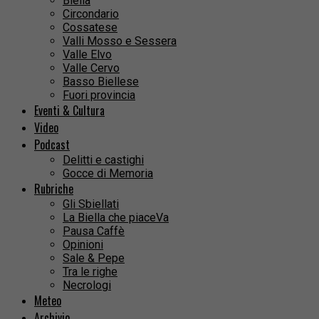
Biella
Circondario
Cossatese
Valli Mosso e Sessera
Valle Elvo
Valle Cervo
Basso Biellese
Fuori provincia
Eventi & Cultura
Video
Podcast
Delitti e castighi
Gocce di Memoria
Rubriche
Gli Sbiellati
La Biella che piaceVa
Pausa Caffè
Opinioni
Sale & Pepe
Tra le righe
Necrologi
Meteo
Archivio