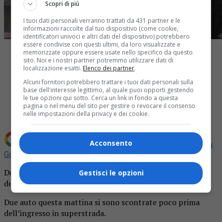
Scopri di più
I tuoi dati personali verranno trattati da 431 partner e le
informazioni raccolte dal tuo dispositivo (come cookie,
identificatori univoci e altri dati del dispositivo) potrebbero
essere condivise con questi ultimi, da loro visualizzate e
memorizzate oppure essere usate nello specifico da questo
sito. Noi e i nostri partner potremmo utilizzare dati di
localizzazione esatti.
Elenco dei partner
.
Alcuni fornitori potrebbero trattare i tuoi dati personali sulla
Share
base dell'interesse legittimo, al quale puoi opporti gestendo
le tue opzioni qui sotto. Cerca un link in fondo a questa
Tweet
pagina o nel menu del sito per gestire o revocare il consenso
nelle impostazioni della privacy e dei cookie.
Acconsento
Aggiungi La Provincia di Biella come
Fonte preferita su
Google
Due auto questa mattina si sono scontrate poco prima
Gestisci le opzioni
dell’ingresso in superstrada.
Due auto questa mattina si sono scontrate poco prima
dell’ingresso in superstrada.