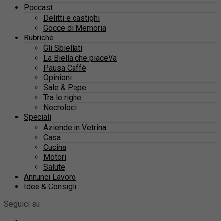
Podcast
Delitti e castighi
Gocce di Memoria
Rubriche
Gli Sbiellati
La Biella che piaceVa
Pausa Caffè
Opinioni
Sale & Pepe
Tra le righe
Necrologi
Speciali
Aziende in Vetrina
Casa
Cucina
Motori
Salute
Annunci Lavoro
Idee & Consigli
Seguici su