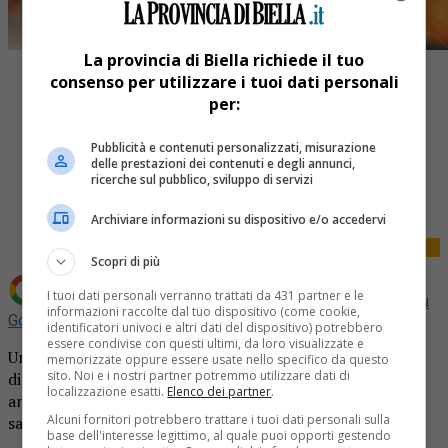
La provincia di Biella richiede il tuo
consenso per utilizzare i tuoi dati personali
per:
Pubblicità e contenuti personalizzati, misurazione
delle prestazioni dei contenuti e degli annunci,
Share
ricerche sul pubblico, sviluppo di servizi
Tweet
Archiviare informazioni su dispositivo e/o accedervi
Scopri di più
I tuoi dati personali verranno trattati da 431 partner e le
Aggiungi La Provincia di Biella come
Fonte preferita su
informazioni raccolte dal tuo dispositivo (come cookie,
Google
identificatori univoci e altri dati del dispositivo) potrebbero
essere condivise con questi ultimi, da loro visualizzate e
Un uomo avrebbe appiccato il fuoco al suo appartamento
memorizzate oppure essere usate nello specifico da questo
sito. Noi e i nostri partner potremmo utilizzare dati di
di Andorno Micca, in via Pietro Corte, dove si trovavano
localizzazione esatti.
Elenco dei partner
.
anche la moglie e i due figli. La donna nel tentativo di
Alcuni fornitori potrebbero trattare i tuoi dati personali sulla
salvarsi è è lanciata dal balcone alto tre metri.
base dell'interesse legittimo, al quale puoi opporti gestendo