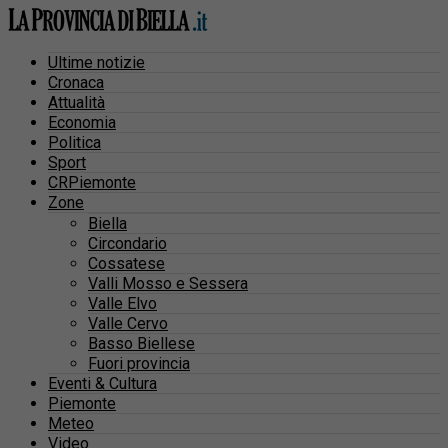
Ultime notizie
Cronaca
Attualità
Economia
Politica
Sport
CRPiemonte
Zone
Biella
Circondario
Cossatese
Valli Mosso e Sessera
Valle Elvo
Valle Cervo
Basso Biellese
Fuori provincia
Eventi & Cultura
Piemonte
Meteo
Video