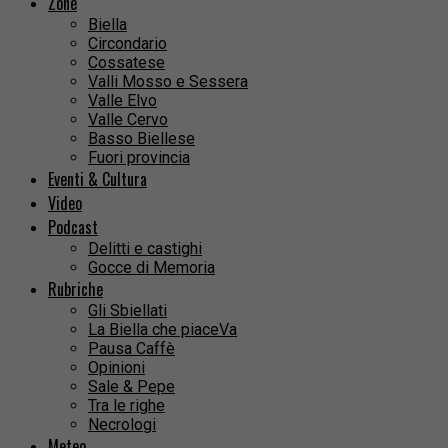
Zone
Biella
Circondario
Cossatese
Valli Mosso e Sessera
Valle Elvo
Valle Cervo
Basso Biellese
Fuori provincia
Eventi & Cultura
Video
Podcast
Delitti e castighi
Gocce di Memoria
Rubriche
Gli Sbiellati
La Biella che piaceVa
Pausa Caffè
Opinioni
Sale & Pepe
Tra le righe
Necrologi
Meteo