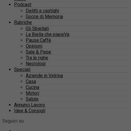
Podcast
Delitti e castighi
Gocce di Memoria
Rubriche
Gli Sbiellati
La Biella che piaceVa
Pausa Caffè
Opinioni
Sale & Pepe
Tra le righe
Necrologi
Speciali
Aziende in Vetrina
Casa
Cucina
Motori
Salute
Annunci Lavoro
Idee & Consigli
Seguici su