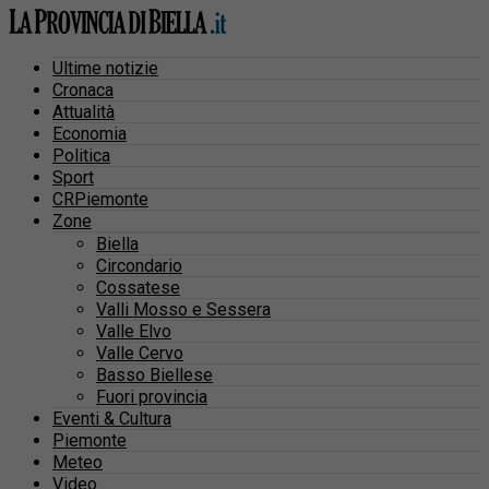
Ultime notizie
Cronaca
Attualità
Economia
Politica
Sport
CRPiemonte
Zone
Biella
Circondario
Cossatese
Valli Mosso e Sessera
Valle Elvo
Valle Cervo
Basso Biellese
Fuori provincia
Eventi & Cultura
Piemonte
Meteo
Video