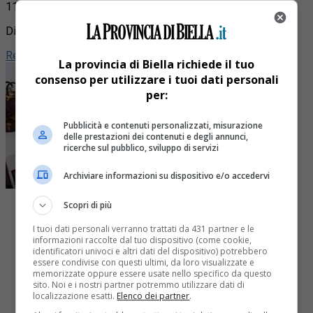
11 Ottobre 2014
Di
Redazione
La provincia di Biella richiede il tuo
consenso per utilizzare i tuoi dati personali
per:
Pubblicità e contenuti personalizzati, misurazione
delle prestazioni dei contenuti e degli annunci,
ricerche sul pubblico, sviluppo di servizi
Archiviare informazioni su dispositivo e/o accedervi
Scopri di più
I tuoi dati personali verranno trattati da 431 partner e le
informazioni raccolte dal tuo dispositivo (come cookie,
identificatori univoci e altri dati del dispositivo) potrebbero
Share
essere condivise con questi ultimi, da loro visualizzate e
Tweet
memorizzate oppure essere usate nello specifico da questo
sito. Noi e i nostri partner potremmo utilizzare dati di
localizzazione esatti.
Elenco dei partner
.