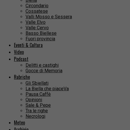
Biella
Circondario
Cossatese
Valli Mosso e Sessera
Valle Elvo
Valle Cervo
Basso Biellese
Fuori provincia
Eventi & Cultura
Video
Podcast
Delitti e castighi
Gocce di Memoria
Rubriche
Gli Sbiellati
La Biella che piaceVa
Pausa Caffè
Opinioni
Sale & Pepe
Tra le righe
Necrologi
Meteo
Archivio