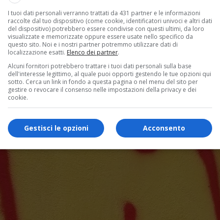
I tuoi dati personali verranno trattati da 431 partner e le informazioni
raccolte dal tuo dispositivo (come cookie, identificatori univoci e altri dati
del dispositivo) potrebbero essere condivise con questi ultimi, da loro
visualizzate e memorizzate oppure essere usate nello specifico da
questo sito. Noi e i nostri partner potremmo utilizzare dati di
localizzazione esatti.
Elenco dei partner
.
Alcuni fornitori potrebbero trattare i tuoi dati personali sulla base
dell'interesse legittimo, al quale puoi opporti gestendo le tue opzioni qui
sotto. Cerca un link in fondo a questa pagina o nel menu del sito per
gestire o revocare il consenso nelle impostazioni della privacy e dei
cookie.
Gestisci le opzioni
Acconsento