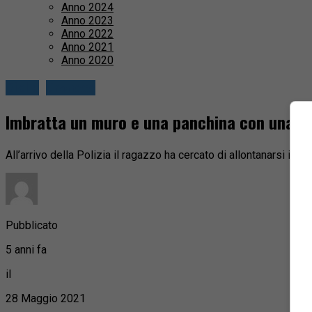
Anno 2024
Anno 2023
Anno 2022
Anno 2021
Anno 2020
Biella
Cronaca
Imbratta un muro e una panchina con una b
All’arrivo della Polizia il ragazzo ha cercato di allontanarsi in tax
Pubblicato
5 anni fa
il
28 Maggio 2021