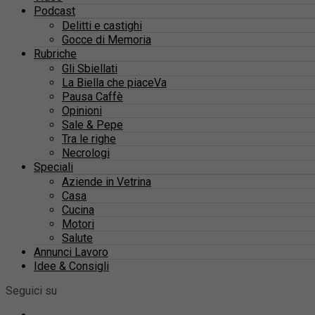
Podcast
Delitti e castighi
Gocce di Memoria
Rubriche
Gli Sbiellati
La Biella che piaceVa
Pausa Caffè
Opinioni
Sale & Pepe
Tra le righe
Necrologi
Speciali
Aziende in Vetrina
Casa
Cucina
Motori
Salute
Annunci Lavoro
Idee & Consigli
Seguici su