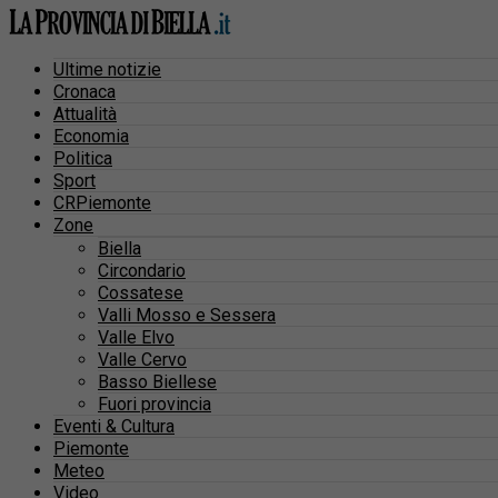
Ultime notizie
Cronaca
Attualità
Economia
Politica
Sport
CRPiemonte
Zone
Biella
Circondario
Cossatese
Valli Mosso e Sessera
Valle Elvo
Valle Cervo
Basso Biellese
Fuori provincia
Eventi & Cultura
Piemonte
Meteo
Video