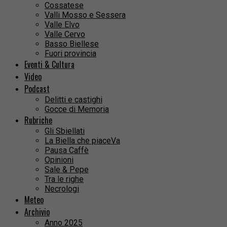
Cossatese
Valli Mosso e Sessera
Valle Elvo
Valle Cervo
Basso Biellese
Fuori provincia
Eventi & Cultura
Video
Podcast
Delitti e castighi
Gocce di Memoria
Rubriche
Gli Sbiellati
La Biella che piaceVa
Pausa Caffè
Opinioni
Sale & Pepe
Tra le righe
Necrologi
Meteo
Archivio
Anno 2025