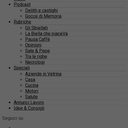
Podcast
Delitti e castighi
Gocce di Memoria
Rubriche
Gli Sbiellati
La Biella che piaceVa
Pausa Caffè
Opinioni
Sale & Pepe
Tra le righe
Necrologi
Speciali
Aziende in Vetrina
Casa
Cucina
Motori
Salute
Annunci Lavoro
Idee & Consigli
Seguici su