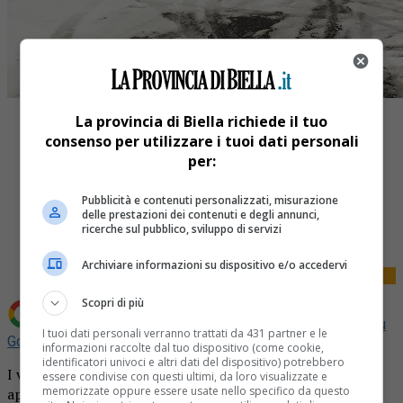
La provincia di Biella richiede il tuo
consenso per utilizzare i tuoi dati personali
per:
Pubblicità e contenuti personalizzati, misurazione
Share
delle prestazioni dei contenuti e degli annunci,
Tweet
ricerche sul pubblico, sviluppo di servizi
Archiviare informazioni su dispositivo e/o accedervi
Scopri di più
Aggiungi La Provincia di Biella come
Fonte preferita su
I tuoi dati personali verranno trattati da 431 partner e le
Google
informazioni raccolte dal tuo dispositivo (come cookie,
identificatori univoci e altri dati del dispositivo) potrebbero
I vigili del fuoco del distaccamento volontario di Ponzone
essere condivise con questi ultimi, da loro visualizzate e
memorizzate oppure essere usate nello specifico da questo
aprono la caserma per coinvolgere nuovi volontari e farli