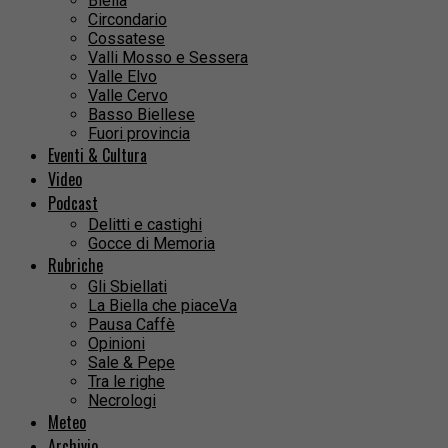
Biella
Circondario
Cossatese
Valli Mosso e Sessera
Valle Elvo
Valle Cervo
Basso Biellese
Fuori provincia
Eventi & Cultura
Video
Podcast
Delitti e castighi
Gocce di Memoria
Rubriche
Gli Sbiellati
La Biella che piaceVa
Pausa Caffè
Opinioni
Sale & Pepe
Tra le righe
Necrologi
Meteo
Archivio