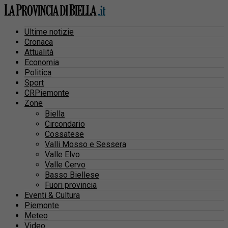
Ultime notizie
Cronaca
Attualità
Economia
Politica
Sport
CRPiemonte
Zone
Biella
Circondario
Cossatese
Valli Mosso e Sessera
Valle Elvo
Valle Cervo
Basso Biellese
Fuori provincia
Eventi & Cultura
Piemonte
Meteo
Video