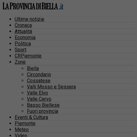
Ultime notizie
Cronaca
Attualità
Economia
Politica
Sport
CRPiemonte
Zone
Biella
Circondario
Cossatese
Valli Mosso e Sessera
Valle Elvo
Valle Cervo
Basso Biellese
Fuori provincia
Eventi & Cultura
Piemonte
Meteo
Video