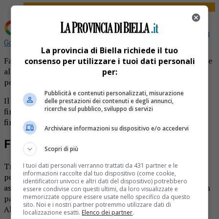
Aggiungi La Provincia di Biella come
Fonte preferita su
Google
La provincia di Biella richiede il tuo
Favori in cambio di voti. C’è anche un imprenditore biellese
consenso per utilizzare i tuoi dati personali
al centro dell’indagine della guardia di finanza che ha
per:
portato alla richiesta di 11 misure cautelari in Puglia.
Pubblicità e contenuti personalizzati, misurazione
Il reato ipotizzato per tutti è associazione a delinquere
delle prestazioni dei contenuti e degli annunci,
ricerche sul pubblico, sviluppo di servizi
finalizzata alla corruzione, turbativa e frode di
finanziamenti pubblici con i Pia.
Archiviare informazioni su dispositivo e/o accedervi
Favori in cambio di voti
Scopri di più
Tra gli indagati figurano nomi di imprenditori e della
I tuoi dati personali verranno trattati da 431 partner e le
informazioni raccolte dal tuo dispositivo (come cookie,
politica leccese e barese. Tra questi Alessandro Delli Noci,
identificatori univoci e altri dati del dispositivo) potrebbero
assessore alle Attività Produttive della Regione e anche un
essere condivise con questi ultimi, da loro visualizzate e
memorizzate oppure essere usate nello specifico da questo
paio di imprenditori, uno dei quali è appunto il biellese
sito. Noi e i nostri partner potremmo utilizzare dati di
Alfredo Barone.
localizzazione esatti.
Elenco dei partner
.