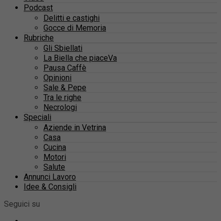
Podcast
Delitti e castighi
Gocce di Memoria
Rubriche
Gli Sbiellati
La Biella che piaceVa
Pausa Caffè
Opinioni
Sale & Pepe
Tra le righe
Necrologi
Speciali
Aziende in Vetrina
Casa
Cucina
Motori
Salute
Annunci Lavoro
Idee & Consigli
Seguici su