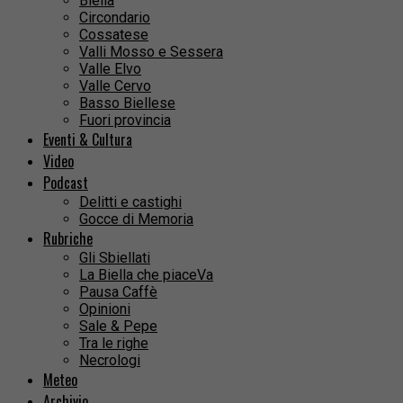
Biella
Circondario
Cossatese
Valli Mosso e Sessera
Valle Elvo
Valle Cervo
Basso Biellese
Fuori provincia
Eventi & Cultura
Video
Podcast
Delitti e castighi
Gocce di Memoria
Rubriche
Gli Sbiellati
La Biella che piaceVa
Pausa Caffè
Opinioni
Sale & Pepe
Tra le righe
Necrologi
Meteo
Archivio