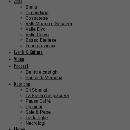
Zone
Biella
Circondario
Cossatese
Valli Mosso e Sessera
Valle Elvo
Valle Cervo
Basso Biellese
Fuori provincia
Eventi & Cultura
Video
Podcast
Delitti e castighi
Gocce di Memoria
Rubriche
Gli Sbiellati
La Biella che piaceVa
Pausa Caffè
Opinioni
Sale & Pepe
Tra le righe
Necrologi
Meteo