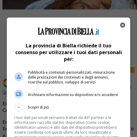
La provincia di Biella richiede il tuo
Share
consenso per utilizzare i tuoi dati personali
Tweet
per:
Pubblicità e contenuti personalizzati, misurazione
delle prestazioni dei contenuti e degli annunci,
ricerche sul pubblico, sviluppo di servizi
Aggiungi La Provincia di Biella come
Fonte preferita su
Google
Archiviare informazioni su dispositivo e/o accedervi
Esce dalla discoteca e muore: giallo per Annunziata
Scopri di più
Colurciello 24 anni residente in provincia di Novara.
I tuoi dati personali verranno trattati da 431 partner e le
Esce dalla discoteca poi muore da un amico
informazioni raccolte dal tuo dispositivo (come cookie,
identificatori univoci e altri dati del dispositivo) potrebbero
Era appena uscita da un locale notturno quando ha iniziato
essere condivise con questi ultimi, da loro visualizzate e
a sentirsi poco bene. Qualche ora dopo Annunziata