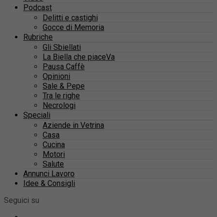
Podcast
Delitti e castighi
Gocce di Memoria
Rubriche
Gli Sbiellati
La Biella che piaceVa
Pausa Caffè
Opinioni
Sale & Pepe
Tra le righe
Necrologi
Speciali
Aziende in Vetrina
Casa
Cucina
Motori
Salute
Annunci Lavoro
Idee & Consigli
Seguici su