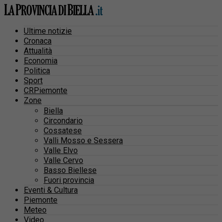
Ultime notizie
Cronaca
Attualità
Economia
Politica
Sport
CRPiemonte
Zone
Biella
Circondario
Cossatese
Valli Mosso e Sessera
Valle Elvo
Valle Cervo
Basso Biellese
Fuori provincia
Eventi & Cultura
Piemonte
Meteo
Video