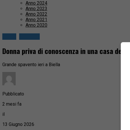
Anno 2024
Anno 2023
Anno 2022
Anno 2021
Anno 2020
Biella
Cronaca
Donna priva di conoscenza in una casa del c
Grande spavento ieri a Biella
Pubblicato
2 mesi fa
il
13 Giugno 2026