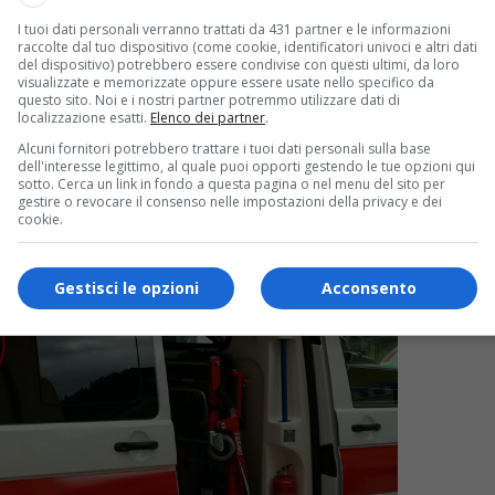
I tuoi dati personali verranno trattati da 431 partner e le informazioni
raccolte dal tuo dispositivo (come cookie, identificatori univoci e altri dati
del dispositivo) potrebbero essere condivise con questi ultimi, da loro
visualizzate e memorizzate oppure essere usate nello specifico da
questo sito. Noi e i nostri partner potremmo utilizzare dati di
localizzazione esatti.
Elenco dei partner
.
Alcuni fornitori potrebbero trattare i tuoi dati personali sulla base
dell'interesse legittimo, al quale puoi opporti gestendo le tue opzioni qui
sotto. Cerca un link in fondo a questa pagina o nel menu del sito per
gestire o revocare il consenso nelle impostazioni della privacy e dei
cookie.
Gestisci le opzioni
Acconsento