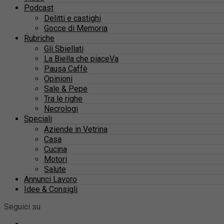
Podcast
Delitti e castighi
Gocce di Memoria
Rubriche
Gli Sbiellati
La Biella che piaceVa
Pausa Caffè
Opinioni
Sale & Pepe
Tra le righe
Necrologi
Speciali
Aziende in Vetrina
Casa
Cucina
Motori
Salute
Annunci Lavoro
Idee & Consigli
Seguici su