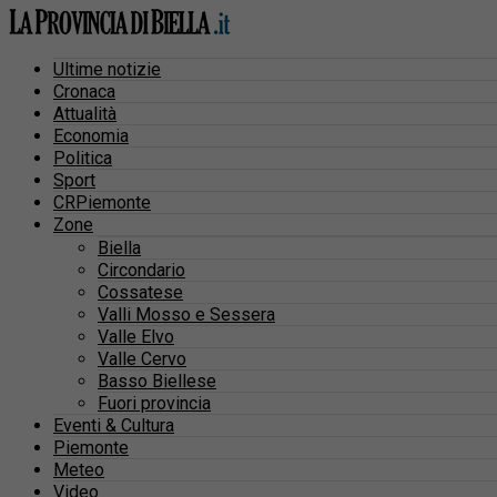
Ultime notizie
Cronaca
Attualità
Economia
Politica
Sport
CRPiemonte
Zone
Biella
Circondario
Cossatese
Valli Mosso e Sessera
Valle Elvo
Valle Cervo
Basso Biellese
Fuori provincia
Eventi & Cultura
Piemonte
Meteo
Video