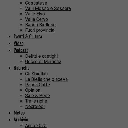
Cossatese
Valli Mosso e Sessera
Valle Elvo
Valle Cervo
Basso Biellese
Fuori provincia
Eventi & Cultura
Video
Podcast
Delitti e castighi
Gocce di Memoria
Rubriche
Gli Sbiellati
La Biella che piaceVa
Pausa Caffè
Opinioni
Sale & Pepe
Tra le righe
Necrologi
Meteo
Archivio
Anno 2025