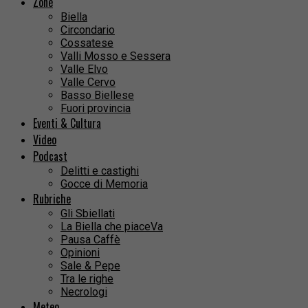
Zone
Biella
Circondario
Cossatese
Valli Mosso e Sessera
Valle Elvo
Valle Cervo
Basso Biellese
Fuori provincia
Eventi & Cultura
Video
Podcast
Delitti e castighi
Gocce di Memoria
Rubriche
Gli Sbiellati
La Biella che piaceVa
Pausa Caffè
Opinioni
Sale & Pepe
Tra le righe
Necrologi
Meteo