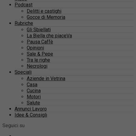
Podcast
Delitti e castighi
Gocce di Memoria
Rubriche
Gli Sbiellati
La Biella che piaceVa
Pausa Caffè
Opinioni
Sale & Pepe
Tra le righe
Necrologi
Speciali
Aziende in Vetrina
Casa
Cucina
Motori
Salute
Annunci Lavoro
Idee & Consigli
Seguici su