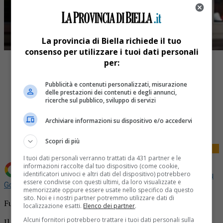
La provincia di Biella richiede il tuo
consenso per utilizzare i tuoi dati personali
per:
Pubblicità e contenuti personalizzati, misurazione
delle prestazioni dei contenuti e degli annunci,
ricerche sul pubblico, sviluppo di servizi
Share
Tweet
Archiviare informazioni su dispositivo e/o accedervi
Scopri di più
I tuoi dati personali verranno trattati da 431 partner e le
informazioni raccolte dal tuo dispositivo (come cookie,
identificatori univoci e altri dati del dispositivo) potrebbero
Aggiungi La Provincia di Biella come
Fonte preferita su
essere condivise con questi ultimi, da loro visualizzate e
Google
memorizzate oppure essere usate nello specifico da questo
sito. Noi e i nostri partner potremmo utilizzare dati di
Furto non riuscito ieri a Crevacuore.
localizzazione esatti.
Elenco dei partner
.
Alcuni fornitori potrebbero trattare i tuoi dati personali sulla
Il fatto è avvenuto nella giornata di lunedì 17 aprile nei