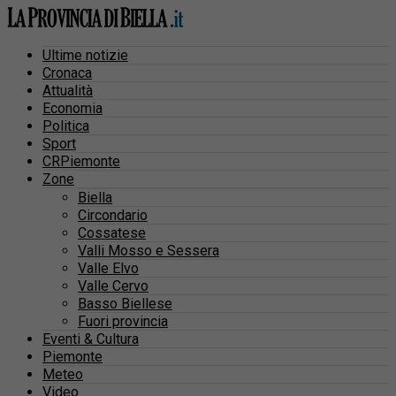
Ultime notizie
Cronaca
Attualità
Economia
Politica
Sport
CRPiemonte
Zone
Biella
Circondario
Cossatese
Valli Mosso e Sessera
Valle Elvo
Valle Cervo
Basso Biellese
Fuori provincia
Eventi & Cultura
Piemonte
Meteo
Video