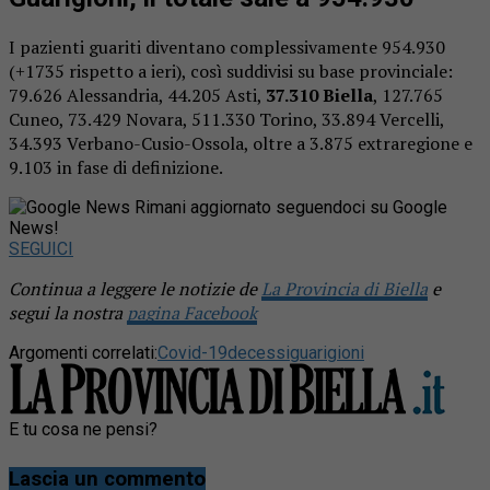
I pazienti guariti diventano complessivamente 954.930
(+1735 rispetto a ieri), così suddivisi su base provinciale:
79.626 Alessandria, 44.205 Asti,
37.310 Biella
, 127.765
Cuneo, 73.429 Novara, 511.330 Torino, 33.894 Vercelli,
34.393 Verbano-Cusio-Ossola, oltre a 3.875 extraregione e
9.103 in fase di definizione.
Rimani aggiornato seguendoci su Google
News!
SEGUICI
Continua a leggere le notizie de
La Provincia di Biella
e
segui la nostra
pagina Facebook
Argomenti correlati:
Covid-19
decessi
guarigioni
E tu cosa ne pensi?
Lascia un commento