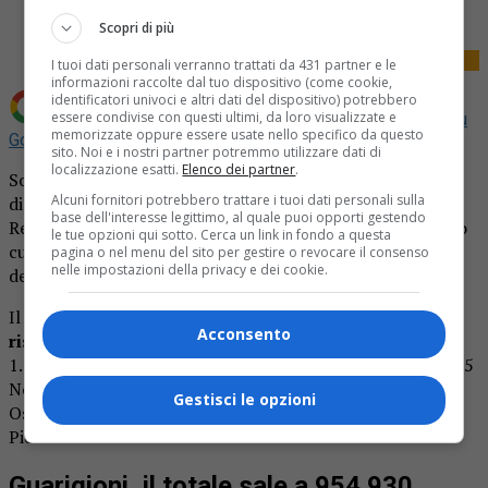
Scopri di più
I tuoi dati personali verranno trattati da 431 partner e le
informazioni raccolte dal tuo dispositivo (come cookie,
identificatori univoci e altri dati del dispositivo) potrebbero
essere condivise con questi ultimi, da loro visualizzate e
Aggiungi La Provincia di Biella come
Fonte preferita su
memorizzate oppure essere usate nello specifico da questo
Google
sito. Noi e i nostri partner potremmo utilizzare dati di
localizzazione esatti.
Elenco dei partner
.
Sono quattro, nessuno di oggi, i decessi di persone con
Alcuni fornitori potrebbero trattare i tuoi dati personali sulla
diagnosi di Covid-19 comunicati dall’Unità di Crisi della
base dell'interesse legittimo, al quale puoi opporti gestendo
Regione Piemonte (si ricorda che il dato di aggiornamento
le tue opzioni qui sotto. Cerca un link in fondo a questa
cumulativo comunicato giornalmente comprende anche
pagina o nel menu del sito per gestire o revocare il consenso
nelle impostazioni della privacy e dei cookie.
decessi avvenuti nei giorni precedenti).
Il totale diventa quindi di
13.138 persone decedute
Acconsento
risultate positive al virus
, così suddivise per provincia:
1.764 Alessandria, 786 Asti,
500 Biella
, 1.597 Cuneo, 1.055
Novara, 6.271 Torino, 606 Vercelli, 424 Verbano-Cusio-
Gestisci le opzioni
Ossola, oltre a 135 residenti fuori regione ma deceduti in
Piemonte.
Guarigioni, il totale sale a 954.930