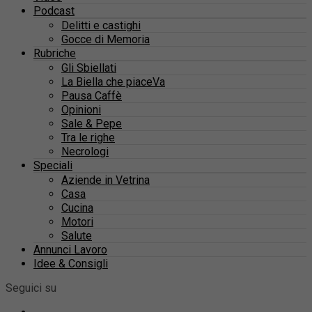
Podcast
Delitti e castighi
Gocce di Memoria
Rubriche
Gli Sbiellati
La Biella che piaceVa
Pausa Caffè
Opinioni
Sale & Pepe
Tra le righe
Necrologi
Speciali
Aziende in Vetrina
Casa
Cucina
Motori
Salute
Annunci Lavoro
Idee & Consigli
Seguici su