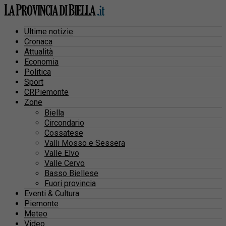
Ultime notizie
Cronaca
Attualità
Economia
Politica
Sport
CRPiemonte
Zone
Biella
Circondario
Cossatese
Valli Mosso e Sessera
Valle Elvo
Valle Cervo
Basso Biellese
Fuori provincia
Eventi & Cultura
Piemonte
Meteo
Video