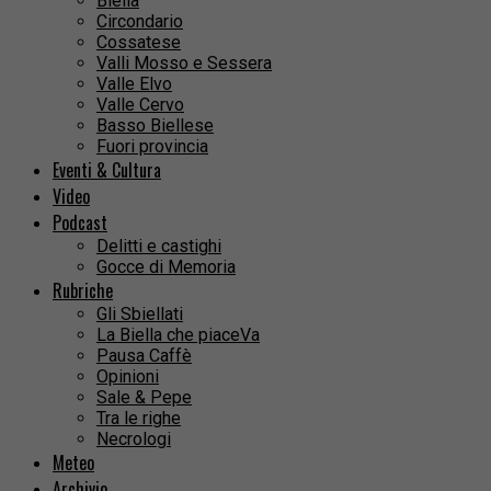
Biella
Circondario
Cossatese
Valli Mosso e Sessera
Valle Elvo
Valle Cervo
Basso Biellese
Fuori provincia
Eventi & Cultura
Video
Podcast
Delitti e castighi
Gocce di Memoria
Rubriche
Gli Sbiellati
La Biella che piaceVa
Pausa Caffè
Opinioni
Sale & Pepe
Tra le righe
Necrologi
Meteo
Archivio