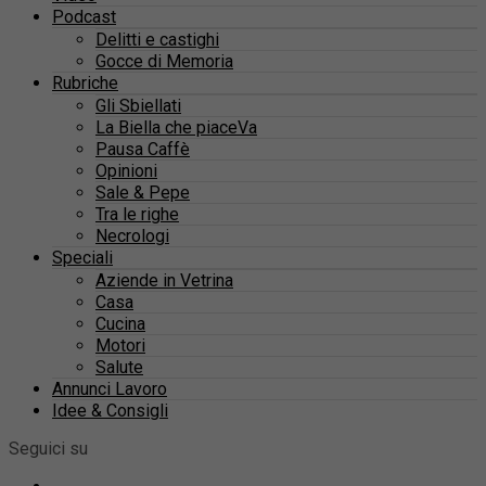
Podcast
Delitti e castighi
Gocce di Memoria
Rubriche
Gli Sbiellati
La Biella che piaceVa
Pausa Caffè
Opinioni
Sale & Pepe
Tra le righe
Necrologi
Speciali
Aziende in Vetrina
Casa
Cucina
Motori
Salute
Annunci Lavoro
Idee & Consigli
Seguici su