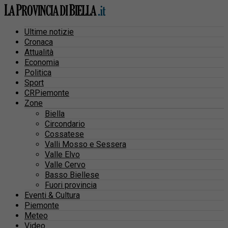
Ultime notizie
Cronaca
Attualità
Economia
Politica
Sport
CRPiemonte
Zone
Biella
Circondario
Cossatese
Valli Mosso e Sessera
Valle Elvo
Valle Cervo
Basso Biellese
Fuori provincia
Eventi & Cultura
Piemonte
Meteo
Video