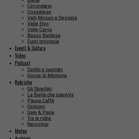
Biella
Circondario
Cossatese
Valli Mosso e Sessera
Valle Elvo
Valle Cervo
Basso Biellese
Fuori provincia
Eventi & Cultura
Video
Podcast
Delitti e castighi
Gocce di Memoria
Rubriche
Gli Sbiellati
La Biella che piaceVa
Pausa Caffè
Opinioni
Sale & Pepe
Tra le righe
Necrologi
Meteo
Archivio