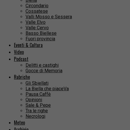
Biella
Circondario
Cossatese
Valli Mosso e Sessera
Valle Elvo
Valle Cervo
Basso Biellese
Fuori provincia
Eventi & Cultura
Video
Podcast
Delitti e castighi
Gocce di Memoria
Rubriche
Gli Sbiellati
La Biella che piaceVa
Pausa Caffè
Opinioni
Sale & Pepe
Tra le righe
Necrologi
Meteo
Archivio