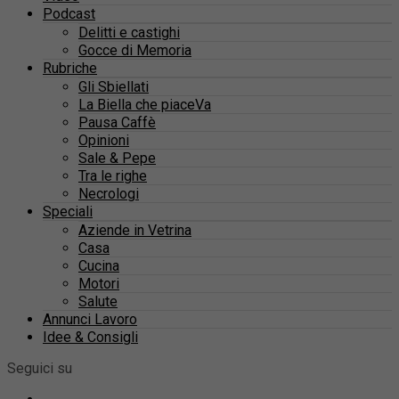
Podcast
Delitti e castighi
Gocce di Memoria
Rubriche
Gli Sbiellati
La Biella che piaceVa
Pausa Caffè
Opinioni
Sale & Pepe
Tra le righe
Necrologi
Speciali
Aziende in Vetrina
Casa
Cucina
Motori
Salute
Annunci Lavoro
Idee & Consigli
Seguici su