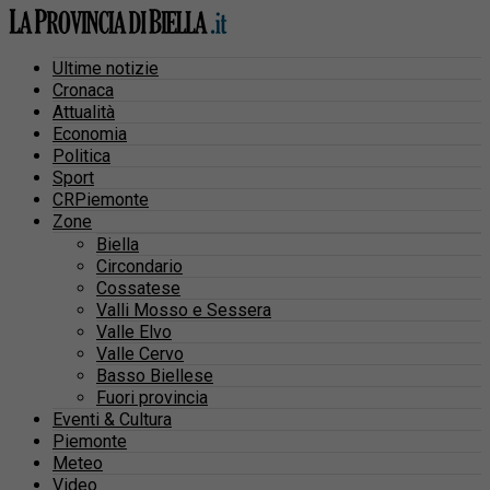
Ultime notizie
Cronaca
Attualità
Economia
Politica
Sport
CRPiemonte
Zone
Biella
Circondario
Cossatese
Valli Mosso e Sessera
Valle Elvo
Valle Cervo
Basso Biellese
Fuori provincia
Eventi & Cultura
Piemonte
Meteo
Video