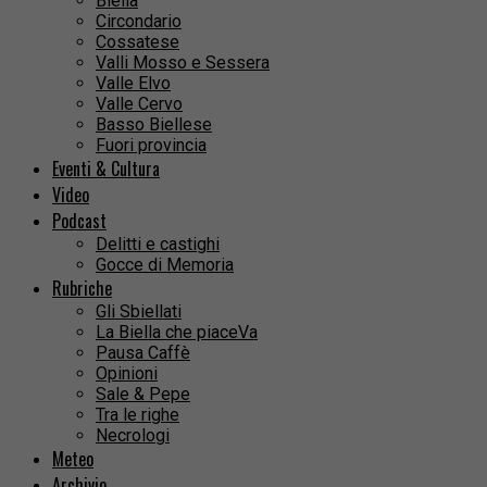
Biella
Circondario
Cossatese
Valli Mosso e Sessera
Valle Elvo
Valle Cervo
Basso Biellese
Fuori provincia
Eventi & Cultura
Video
Podcast
Delitti e castighi
Gocce di Memoria
Rubriche
Gli Sbiellati
La Biella che piaceVa
Pausa Caffè
Opinioni
Sale & Pepe
Tra le righe
Necrologi
Meteo
Archivio