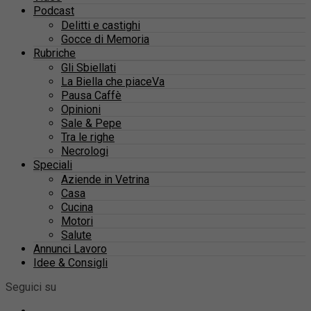
Podcast
Delitti e castighi
Gocce di Memoria
Rubriche
Gli Sbiellati
La Biella che piaceVa
Pausa Caffè
Opinioni
Sale & Pepe
Tra le righe
Necrologi
Speciali
Aziende in Vetrina
Casa
Cucina
Motori
Salute
Annunci Lavoro
Idee & Consigli
Seguici su