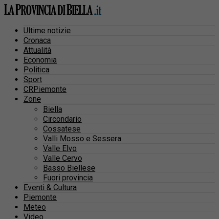
Ultime notizie
Cronaca
Attualità
Economia
Politica
Sport
CRPiemonte
Zone
Biella
Circondario
Cossatese
Valli Mosso e Sessera
Valle Elvo
Valle Cervo
Basso Biellese
Fuori provincia
Eventi & Cultura
Piemonte
Meteo
Video