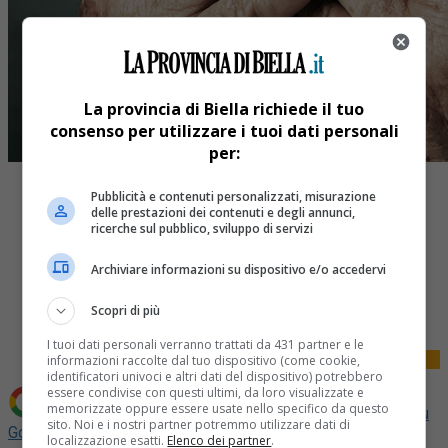
La provincia di Biella richiede il tuo
consenso per utilizzare i tuoi dati personali
per:
Pubblicità e contenuti personalizzati, misurazione
delle prestazioni dei contenuti e degli annunci,
ricerche sul pubblico, sviluppo di servizi
Archiviare informazioni su dispositivo e/o accedervi
Share
Tweet
Scopri di più
I tuoi dati personali verranno trattati da 431 partner e le
informazioni raccolte dal tuo dispositivo (come cookie,
identificatori univoci e altri dati del dispositivo) potrebbero
essere condivise con questi ultimi, da loro visualizzate e
memorizzate oppure essere usate nello specifico da questo
Aggiungi La Provincia di Biella come
Fonte preferita su
sito. Noi e i nostri partner potremmo utilizzare dati di
Google
localizzazione esatti.
Elenco dei partner
.