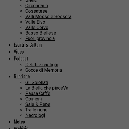
Biella
Circondario
Cossatese
Valli Mosso e Sessera
Valle Elvo
Valle Cervo
Basso Biellese
Fuori provincia
Eventi & Cultura
Video
Podcast
Delitti e castighi
Gocce di Memoria
Rubriche
Gli Sbiellati
La Biella che piaceVa
Pausa Caffè
Opinioni
Sale & Pepe
Tra le righe
Necrologi
Meteo
Archivio