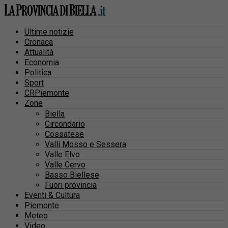
Ultime notizie
Cronaca
Attualità
Economia
Politica
Sport
CRPiemonte
Zone
Biella
Circondario
Cossatese
Valli Mosso e Sessera
Valle Elvo
Valle Cervo
Basso Biellese
Fuori provincia
Eventi & Cultura
Piemonte
Meteo
Video