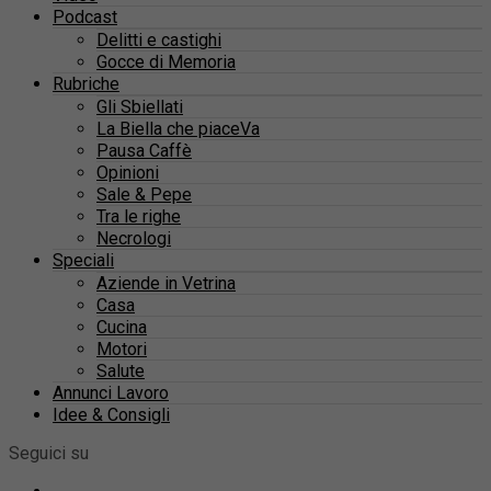
Podcast
Delitti e castighi
Gocce di Memoria
Rubriche
Gli Sbiellati
La Biella che piaceVa
Pausa Caffè
Opinioni
Sale & Pepe
Tra le righe
Necrologi
Speciali
Aziende in Vetrina
Casa
Cucina
Motori
Salute
Annunci Lavoro
Idee & Consigli
Seguici su