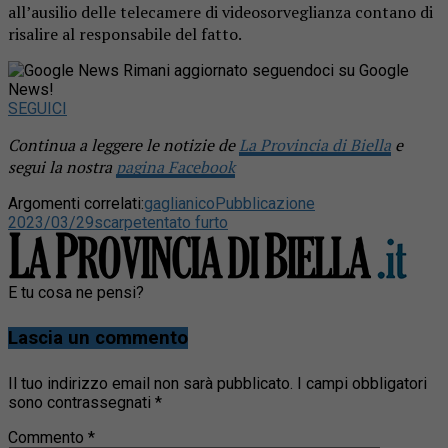
all’ausilio delle telecamere di videosorveglianza contano di
risalire al responsabile del fatto.
Rimani aggiornato seguendoci su Google
News!
SEGUICI
Continua a leggere le notizie de
La Provincia di Biella
e
segui la nostra
pagina Facebook
Argomenti correlati:
gaglianico
Pubblicazione
2023/03/29
scarpe
tentato furto
E tu cosa ne pensi?
Lascia un commento
Il tuo indirizzo email non sarà pubblicato.
I campi obbligatori
sono contrassegnati
*
Commento
*