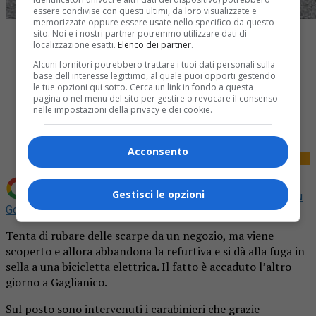
essere condivise con questi ultimi, da loro visualizzate e
memorizzate oppure essere usate nello specifico da questo
sito. Noi e i nostri partner potremmo utilizzare dati di
localizzazione esatti.
Elenco dei partner
.
Alcuni fornitori potrebbero trattare i tuoi dati personali sulla
base dell'interesse legittimo, al quale puoi opporti gestendo
le tue opzioni qui sotto. Cerca un link in fondo a questa
pagina o nel menu del sito per gestire o revocare il consenso
Share
nelle impostazioni della privacy e dei cookie.
Tweet
Acconsento
Gestisci le opzioni
Aggiungi La Provincia di Biella come
Fonte preferita su
Google
Tenta di rubare delle scarpe da un negozio, ma viene
scoperto e allora abbandona la refurtiva e si dà alla fuga in
sella a una bicicletta elettrica. Il fatto è accaduto l’altro
giorno a Gaglianico.
Sul posto sono intervenuti i carabinieri che grazie