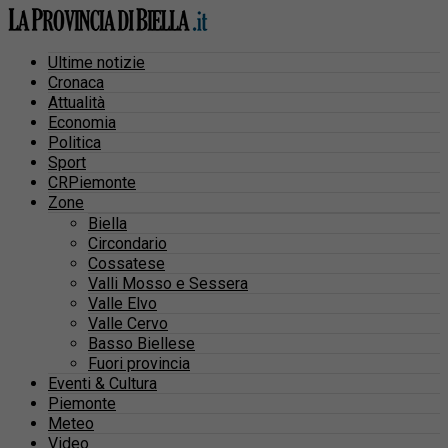
Ultime notizie
Cronaca
Attualità
Economia
Politica
Sport
CRPiemonte
Zone
Biella
Circondario
Cossatese
Valli Mosso e Sessera
Valle Elvo
Valle Cervo
Basso Biellese
Fuori provincia
Eventi & Cultura
Piemonte
Meteo
Video