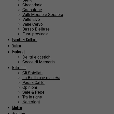
Biella
Circondario
Cossatese
Valli Mosso e Sessera
Valle Elvo
Valle Cervo
Basso Biellese
Fuori provincia
Eventi & Cultura
Video
Podcast
Delitti e castighi
Gocce di Memoria
Rubriche
Gli Sbiellati
La Biella che piaceVa
Pausa Caffè
Opinioni
Sale & Pepe
Tra le righe
Necrologi
Meteo
Archivio