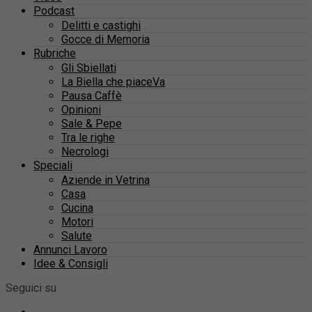
Podcast
Delitti e castighi
Gocce di Memoria
Rubriche
Gli Sbiellati
La Biella che piaceVa
Pausa Caffè
Opinioni
Sale & Pepe
Tra le righe
Necrologi
Speciali
Aziende in Vetrina
Casa
Cucina
Motori
Salute
Annunci Lavoro
Idee & Consigli
Seguici su