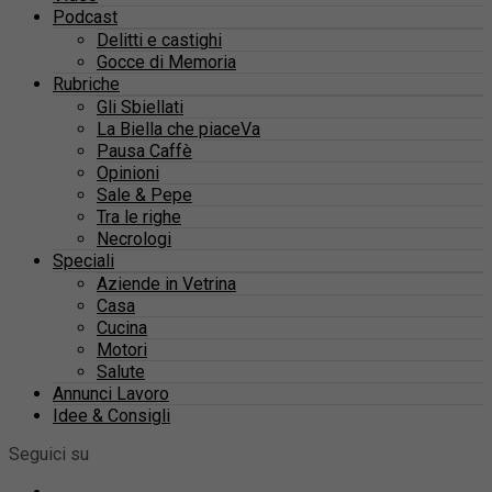
Podcast
Delitti e castighi
Gocce di Memoria
Rubriche
Gli Sbiellati
La Biella che piaceVa
Pausa Caffè
Opinioni
Sale & Pepe
Tra le righe
Necrologi
Speciali
Aziende in Vetrina
Casa
Cucina
Motori
Salute
Annunci Lavoro
Idee & Consigli
Seguici su