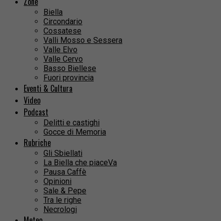
Zone
Biella
Circondario
Cossatese
Valli Mosso e Sessera
Valle Elvo
Valle Cervo
Basso Biellese
Fuori provincia
Eventi & Cultura
Video
Podcast
Delitti e castighi
Gocce di Memoria
Rubriche
Gli Sbiellati
La Biella che piaceVa
Pausa Caffè
Opinioni
Sale & Pepe
Tra le righe
Necrologi
Meteo