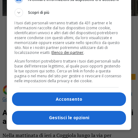
Scopri di più
I tuoi dati personali verranno trattati da 431 partner e le
informazioni raccolte dal tuo dispositivo (come cookie,
identificatori univoci e altri dati del dispositivo) potrebbero
essere condivise con questi ultimi, da loro visualizzate e
memorizzate oppure essere usate nello specifico da questo
sito. Noi e i nostri partner potremmo utilizzare dati di
localizzazione esatti.
Elenco dei partner
.
Share
Tweet
Alcuni fornitori potrebbero trattare i tuoi dati personali sulla
base dell'interesse legittimo, al quale puoi opporti gestendo
le tue opzioni qui sotto. Cerca un link in fondo a questa
pagina o nel menu del sito per gestire o revocare il consenso
nelle impostazioni della privacy e dei cookie.
Aggiungi La Provincia di Biella come
Fonte preferita su
Acconsento
Google
Auto investe due ciclisti trasportati poi
Gestisci le opzioni
al pronto soccorso per accertamenti
Nella mattinata di ieri a Coggiola lungo la via per