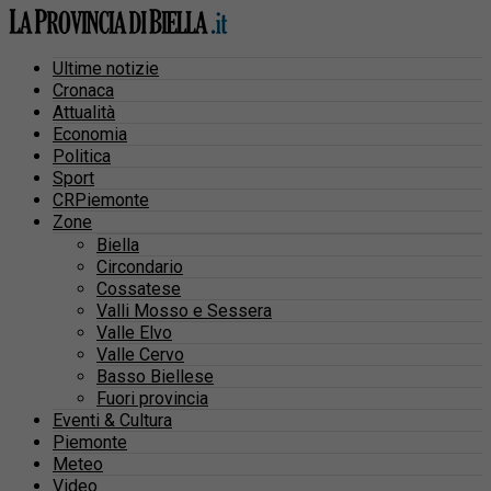
Ultime notizie
Cronaca
Attualità
Economia
Politica
Sport
CRPiemonte
Zone
Biella
Circondario
Cossatese
Valli Mosso e Sessera
Valle Elvo
Valle Cervo
Basso Biellese
Fuori provincia
Eventi & Cultura
Piemonte
Meteo
Video