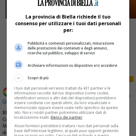
La provincia di Biella richiede il tuo
consenso per utilizzare i tuoi dati personali
per:
Pubblicità e contenuti personalizzati, misurazione
delle prestazioni dei contenuti e degli annunci,
ricerche sul pubblico, sviluppo di servizi
Share
Tweet
Archiviare informazioni su dispositivo e/o accedervi
Scopri di più
I tuoi dati personali verranno trattati da 431 partner e le
informazioni raccolte dal tuo dispositivo (come cookie,
Aggiungi La Provincia di Biella come
Fonte preferita su
identificatori univoci e altri dati del dispositivo) potrebbero
Google
essere condivise con questi ultimi, da loro visualizzate e
memorizzate oppure essere usate nello specifico da questo
BIELLA – Verrà dato lunedì alle 11 presso la Sala del
sito. Noi e i nostri partner potremmo utilizzare dati di
localizzazione esatti.
Elenco dei partner
.
Commiato della Casa funeraria Defabianis in via Santa
Maria di Campagnate l’ultimo saluto a Daniela Pro, la
Alcuni fornitori potrebbero trattare i tuoi dati personali sulla
base dell'interesse legittimo, al quale puoi opporti gestendo
donna scomparsa ieri all’età di soli 53 anni.
le tue opzioni qui sotto. Cerca un link in fondo a questa