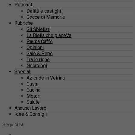
Podcast
Delitti e castighi
Gocce di Memoria
Rubriche
Gli Sbiellati
La Biella che piaceVa
Pausa Caffè
Opinioni
Sale & Pepe
Tra le righe
Necrologi
Speciali
Aziende in Vetrina
Casa
Cucina
Motori
Salute
Annunci Lavoro
Idee & Consigli
Seguici su