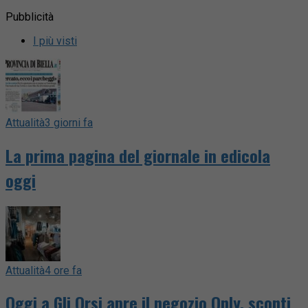
Pubblicità
I più visti
Attualità
3 giorni fa
La prima pagina del giornale in edicola
oggi
Attualità
4 ore fa
Oggi a Gli Orsi apre il negozio Only, sconti