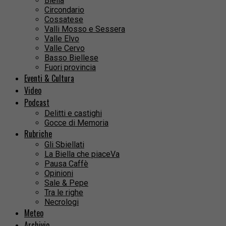
Biella
Circondario
Cossatese
Valli Mosso e Sessera
Valle Elvo
Valle Cervo
Basso Biellese
Fuori provincia
Eventi & Cultura
Video
Podcast
Delitti e castighi
Gocce di Memoria
Rubriche
Gli Sbiellati
La Biella che piaceVa
Pausa Caffè
Opinioni
Sale & Pepe
Tra le righe
Necrologi
Meteo
Archivio