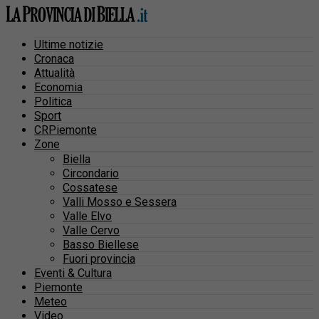
Ultime notizie
Cronaca
Attualità
Economia
Politica
Sport
CRPiemonte
Zone
Biella
Circondario
Cossatese
Valli Mosso e Sessera
Valle Elvo
Valle Cervo
Basso Biellese
Fuori provincia
Eventi & Cultura
Piemonte
Meteo
Video