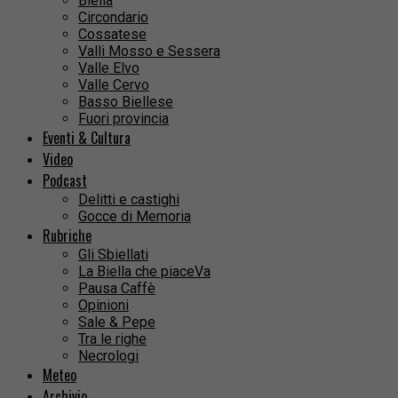
Biella
Circondario
Cossatese
Valli Mosso e Sessera
Valle Elvo
Valle Cervo
Basso Biellese
Fuori provincia
Eventi & Cultura
Video
Podcast
Delitti e castighi
Gocce di Memoria
Rubriche
Gli Sbiellati
La Biella che piaceVa
Pausa Caffè
Opinioni
Sale & Pepe
Tra le righe
Necrologi
Meteo
Archivio