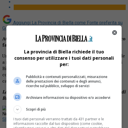
Aggiungi La Provincia di Biella come
Fonte preferita su
Google
AGGIORNAMENTO ORE 17. La ragazza si è spenta poco
fa al pronto soccorso di Biella.
La provincia di Biella richiede il tuo
Una studentessa di 18 anni questa mattina si è sentita male
consenso per utilizzare i tuoi dati personali
a scuola, l’Istituto tecnico commerciale “Eugenio Bona” di
per:
Biella. E’ stata trasportata d’urgenza in ospedale. Le sue
condizioni sono gravissime. Non si conoscono ancora le
Pubblicità e contenuti personalizzati, misurazione
cause del malessere.
delle prestazioni dei contenuti e degli annunci,
ricerche sul pubblico, sviluppo di servizi
La cronaca di questa tremenda notizia su La Provincia di
Biella in edicola domani, mercoledì 1 febbraio.
Archiviare informazioni su dispositivo e/o accedervi
Rimani aggiornato seguendoci su Google
Scopri di più
News!
SEGUICI
I tuoi dati personali verranno trattati da 431 partner e le
informazioni raccolte dal tuo dispositivo (come cookie,