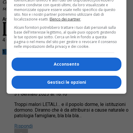
identificatori univoci e altri dati del dispositivo) potrebbero
Continua a leggere le notizie de
La Provincia di Biella
e
essere condivise con questi ultimi, da loro visualizzate e
segui la nostra
pagina Facebook
memorizzate oppure essere usate nello specifico da questo
sito. Noi e i nostri partner potremmo utilizzare dati di
Argomenti correlati:
bona
featured
malore
scuola
studentessa
localizzazione esatti.
Elenco dei partner
.
Alcuni fornitori potrebbero trattare i tuoi dati personali sulla
base dell'interesse legittimo, al quale puoi opporti gestendo
le tue opzioni qui sotto. Cerca un link in fondo a questa
4 Commenti
pagina o nel menu del sito per gestire o revocare il consenso
nelle impostazioni della privacy e dei cookie.
1 Commento
Acconsento
Gestisci le opzioni
Giuliofox
31 Gennaio 2023 at 18:10
Troppi malori LETALI… e il popolo dorme, le istituzioni
dormono. Diranno che è da attribuirsi a cause naturale o
patologia famigliare, bla bla bla…
Rispondi