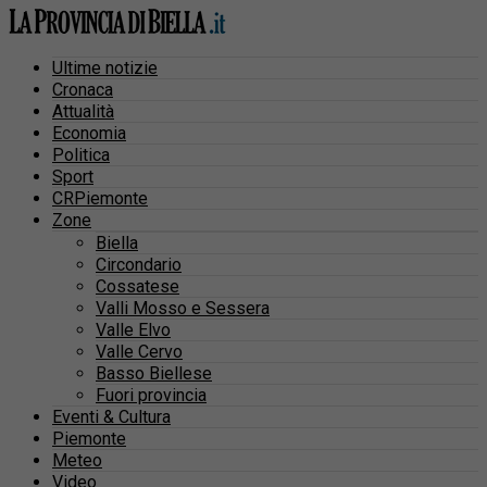
Ultime notizie
Cronaca
Attualità
Economia
Politica
Sport
CRPiemonte
Zone
Biella
Circondario
Cossatese
Valli Mosso e Sessera
Valle Elvo
Valle Cervo
Basso Biellese
Fuori provincia
Eventi & Cultura
Piemonte
Meteo
Video