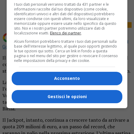
Share
I tuoi dati personali verranno trattati da 431 partner e le
Tweet
informazioni raccolte dal tuo dispositivo (come cookie,
identificatori univoci e altri dati del dispositivo) potrebbero
essere condivise con questi ultimi, da loro visualizzate e
memorizzate oppure essere usate nello specifico da questo
sito. Noi e i nostri partner potremmo utilizzare dati di
localizzazione esatti.
Elenco dei partner
.
Aggiungi La Provincia di Biella come
Fonte preferita su
Alcuni fornitori potrebbero trattare i tuoi dati personali sulla
base dell'interesse legittimo, al quale puoi opporti gestendo
Google
le tue opzioni qui sotto. Cerca un link in fondo a questa
pagina o nel menu del sito per gestire o revocare il consenso
Il Piemonte torna a sorridere grazie al SuperEnalotto: nel
nelle impostazioni della privacy e dei cookie.
concorso del 21 maggio, come riporta Agipronews, sono
stati centrati due “5” del valore di 19.006,38 euro ciascuno.
Acconsento
La prima giocata vincente è stata registrata presso
l’esercizio di via Giotto 24 a Crescentino, in provincia di
Vercelli, mentre la seconda è stata convalidata la
Gestisci le opzioni
tabaccheria di via Rondolino 39 a Cavaglià, in provincia di
Biella.
Il Jackpot, intanto, continua a crescere tanto da arrivare a
quota 209 milioni di euro, a un passo dal record, che
saranno in palio nella prossima estrazione. L’ultima sestina