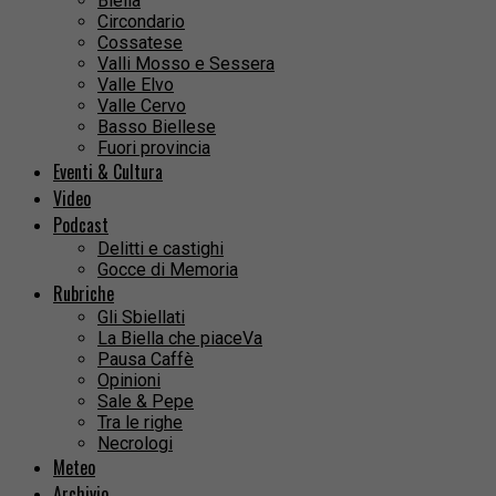
Biella
Circondario
Cossatese
Valli Mosso e Sessera
Valle Elvo
Valle Cervo
Basso Biellese
Fuori provincia
Eventi & Cultura
Video
Podcast
Delitti e castighi
Gocce di Memoria
Rubriche
Gli Sbiellati
La Biella che piaceVa
Pausa Caffè
Opinioni
Sale & Pepe
Tra le righe
Necrologi
Meteo
Archivio