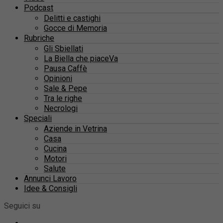
Podcast
Delitti e castighi
Gocce di Memoria
Rubriche
Gli Sbiellati
La Biella che piaceVa
Pausa Caffè
Opinioni
Sale & Pepe
Tra le righe
Necrologi
Speciali
Aziende in Vetrina
Casa
Cucina
Motori
Salute
Annunci Lavoro
Idee & Consigli
Seguici su