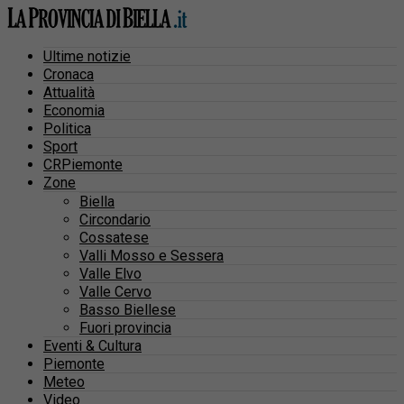
Ultime notizie
Cronaca
Attualità
Economia
Politica
Sport
CRPiemonte
Zone
Biella
Circondario
Cossatese
Valli Mosso e Sessera
Valle Elvo
Valle Cervo
Basso Biellese
Fuori provincia
Eventi & Cultura
Piemonte
Meteo
Video