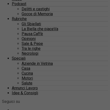
Podcast
Delitti e castighi
Gocce di Memoria
Rubriche
Gli Sbiellati
La Biella che piaceVa
Pausa Caffè
Opinioni
Sale & Pepe
Tra le righe
Necrologi
Speciali
Aziende in Vetrina
Casa
Cucina
Motori
Salute
Annunci Lavoro
Idee & Consigli
Seguici su