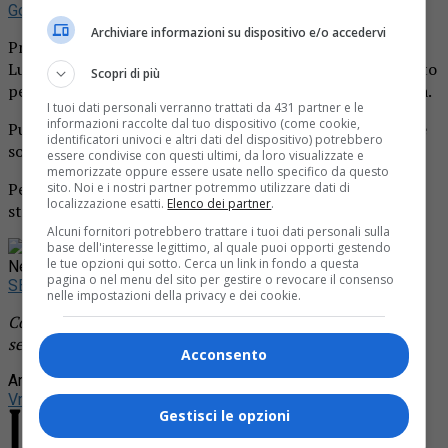
Google
Archiviare informazioni su dispositivo e/o accedervi
Profondo cordoglio a Cavaglià per l’improvvisa morte di
Luigi Vricciariello. Aveva 51 anni. L’uomo, molto conosciuto
Scopri di più
per la sua attività di parrucchiere, si è sentito male in casa.
I tuoi dati personali verranno trattati da 431 partner e le
informazioni raccolte dal tuo dispositivo (come cookie,
Purtroppo, i tentativi dei sanitari di strapparlo alla morte
identificatori univoci e altri dati del dispositivo) potrebbero
sono risultati vani.
essere condivise con questi ultimi, da loro visualizzate e
memorizzate oppure essere usate nello specifico da questo
Personaggio popolarissimo, Luigi era circondato da tanta
sito. Noi e i nostri partner potremmo utilizzare dati di
localizzazione esatti.
Elenco dei partner
.
stima e amicizia.
Alcuni fornitori potrebbero trattare i tuoi dati personali sulla
Rimani aggiornato seguendoci su Google
base dell'interesse legittimo, al quale puoi opporti gestendo
le tue opzioni qui sotto. Cerca un link in fondo a questa
News!
pagina o nel menu del sito per gestire o revocare il consenso
SEGUICI
nelle impostazioni della privacy e dei cookie.
Continua a leggere le notizie de
La Provincia di Biella
e
segui la nostra
pagina Facebook
Acconsento
Argomenti correlati:
Cavaglià
featured
Luigi
Vricciariello
morto
parrucchiere
viverone
Gestisci le opzioni