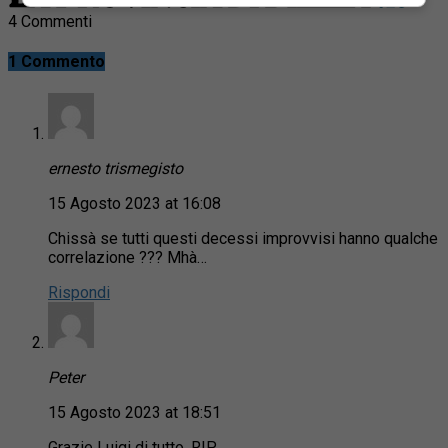
4 Commenti
1 Commento
ernesto trismegisto
15 Agosto 2023 at 16:08
Chissà se tutti questi decessi improvvisi hanno qualche
correlazione ??? Mhà…
Rispondi
Peter
15 Agosto 2023 at 18:51
Grazie Luigi di tutto. RIP.