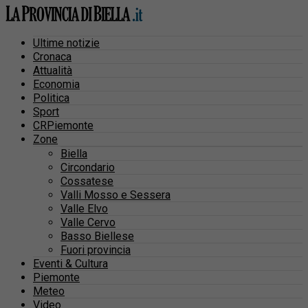
Ultime notizie
Cronaca
Attualità
Economia
Politica
Sport
CRPiemonte
Zone
Biella
Circondario
Cossatese
Valli Mosso e Sessera
Valle Elvo
Valle Cervo
Basso Biellese
Fuori provincia
Eventi & Cultura
Piemonte
Meteo
Video