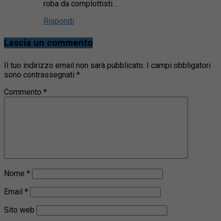
roba da complottisti…
Rispondi
Lascia un commento
Il tuo indirizzo email non sarà pubblicato.
I campi obbligatori
sono contrassegnati
*
Commento
*
Nome
*
Email
*
Sito web