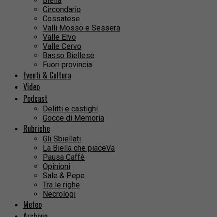
Biella
Circondario
Cossatese
Valli Mosso e Sessera
Valle Elvo
Valle Cervo
Basso Biellese
Fuori provincia
Eventi & Cultura
Video
Podcast
Delitti e castighi
Gocce di Memoria
Rubriche
Gli Sbiellati
La Biella che piaceVa
Pausa Caffè
Opinioni
Sale & Pepe
Tra le righe
Necrologi
Meteo
Archivio