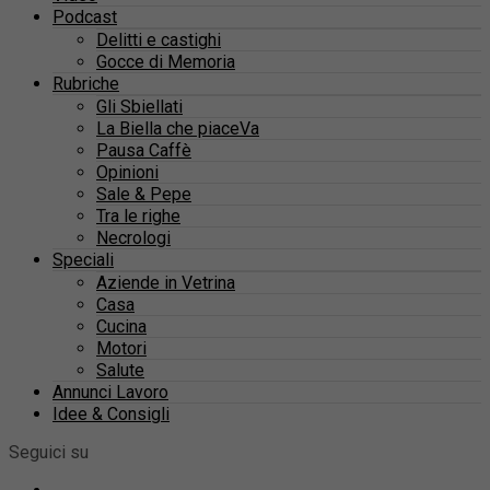
Podcast
Delitti e castighi
Gocce di Memoria
Rubriche
Gli Sbiellati
La Biella che piaceVa
Pausa Caffè
Opinioni
Sale & Pepe
Tra le righe
Necrologi
Speciali
Aziende in Vetrina
Casa
Cucina
Motori
Salute
Annunci Lavoro
Idee & Consigli
Seguici su