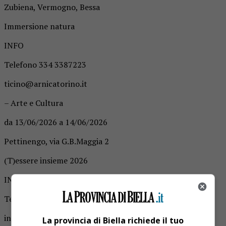
Zubiena, Vermogno, Bessa
Immersione natura
INFO
Telefono 334 3387223
ticino@arnicatorino.it
– Arte e Cultura
da 13/06/2026 a 14/06/2026
Pettinengo, via G.B.Maggia 2
(T)essere insieme 2026
INFO
Telefono 331 7633744
info@piccolafata.it
La provincia di Biella richiede il tuo