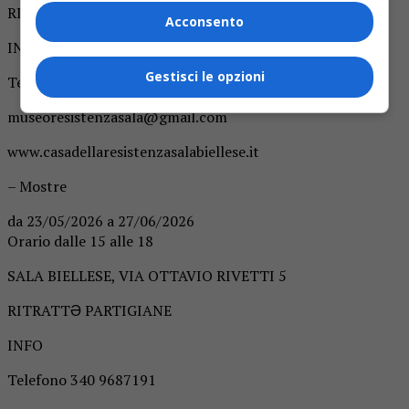
RITRATTƏ PARTIGIANE
Acconsento
INFO
Gestisci le opzioni
Telefono 340 9687191
museoresistenzasala@gmail.com
www.casadellaresistenzasalabiellese.it
– Mostre
da 23/05/2026 a 27/06/2026
Orario dalle 15 alle 18
SALA BIELLESE, VIA OTTAVIO RIVETTI 5
RITRATTƏ PARTIGIANE
INFO
Telefono 340 9687191