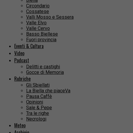
Biella
Circondario
Cossatese
Valli Mosso e Sessera
Valle Elvo
Valle Cervo
Basso Biellese
Fuori provincia
Eventi & Cultura
Video
Podcast
Delitti e castighi
Gocce di Memoria
Rubriche
Gli Sbiellati
La Biella che piaceVa
Pausa Caffè
Opinioni
Sale & Pepe
Tra le righe
Necrologi
Meteo
Archivio