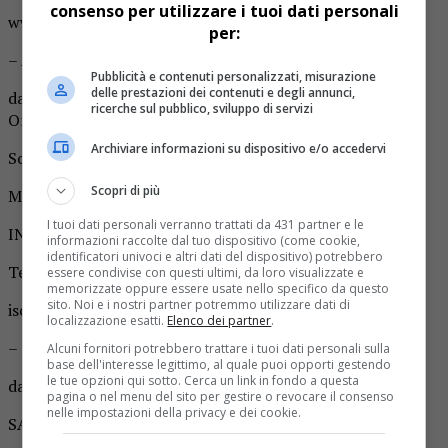
consenso per utilizzare i tuoi dati personali
www.piccolafata.it
per:
– Arte e Cultura
Pubblicità e contenuti personalizzati, misurazione
delle prestazioni dei contenuti e degli annunci,
da 14/06/2026 a 14/06/2026
ricerche sul pubblico, sviluppo di servizi
Orario dalle 16.30 alle 18
Archiviare informazioni su dispositivo e/o accedervi
Sostegno, Casa del Bosco, Museo del Bramaterra
Scopri di più
Musica e parole dalla Persia al Museo del Bramaterra
I tuoi dati personali verranno trattati da 431 partner e le
INFO
informazioni raccolte dal tuo dispositivo (come cookie,
identificatori univoci e altri dati del dispositivo) potrebbero
Telefono whatsapp 327 4858731
essere condivise con questi ultimi, da loro visualizzate e
memorizzate oppure essere usate nello specifico da questo
sito. Noi e i nostri partner potremmo utilizzare dati di
iscrizioni@storiedipiazza.it
localizzazione esatti.
Elenco dei partner
.
– Mostre
Alcuni fornitori potrebbero trattare i tuoi dati personali sulla
base dell'interesse legittimo, al quale puoi opporti gestendo
le tue opzioni qui sotto. Cerca un link in fondo a questa
da 17/05/2026 a 27/06/2026
pagina o nel menu del sito per gestire o revocare il consenso
nelle impostazioni della privacy e dei cookie.
SALA BIELLESE, VIA OTTAVIO RIVETTI 5