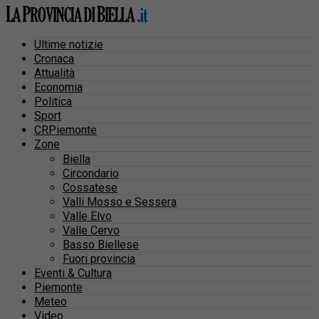
Ultime notizie
Cronaca
Attualità
Economia
Politica
Sport
CRPiemonte
Zone
Biella
Circondario
Cossatese
Valli Mosso e Sessera
Valle Elvo
Valle Cervo
Basso Biellese
Fuori provincia
Eventi & Cultura
Piemonte
Meteo
Video