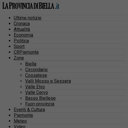
Ultime notizie
Cronaca
Attualità
Economia
Politica
Sport
CRPiemonte
Zone
Biella
Circondario
Cossatese
Valli Mosso e Sessera
Valle Elvo
Valle Cervo
Basso Biellese
Fuori provincia
Eventi & Cultura
Piemonte
Meteo
Video