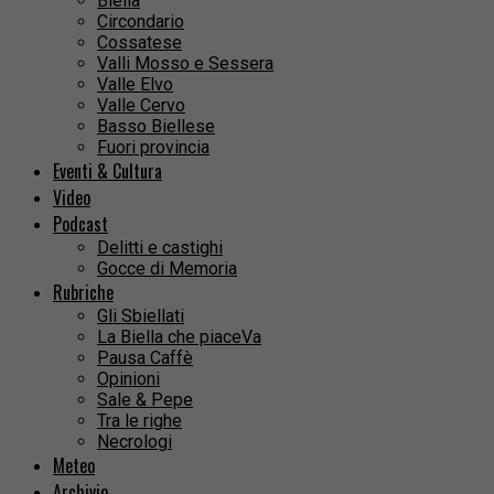
Biella
Circondario
Cossatese
Valli Mosso e Sessera
Valle Elvo
Valle Cervo
Basso Biellese
Fuori provincia
Eventi & Cultura
Video
Podcast
Delitti e castighi
Gocce di Memoria
Rubriche
Gli Sbiellati
La Biella che piaceVa
Pausa Caffè
Opinioni
Sale & Pepe
Tra le righe
Necrologi
Meteo
Archivio