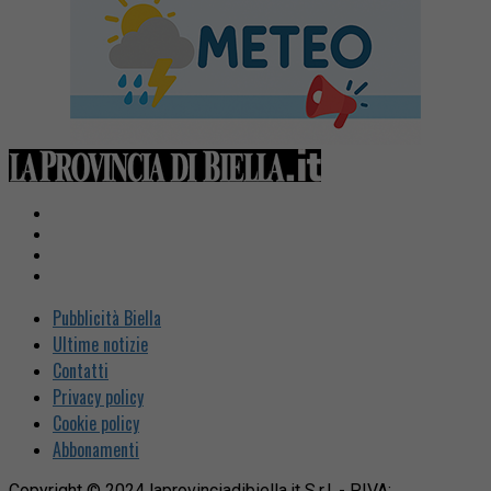
Pubblicità Biella
Ultime notizie
Contatti
Privacy policy
Cookie policy
Abbonamenti
Copyright © 2024 laprovinciadibiella.it S.r.l. - P.IVA: