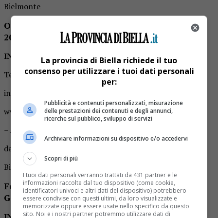
Bielmonte
Oasi Zegna Winter Experience stagione
2022/2023
INFO
La provincia di Biella richiede il tuo
consenso per utilizzare i tuoi dati personali
Telefono 015 744126
per:
info@oasizegna.com
Pubblicità e contenuti personalizzati, misurazione
www.oasizegna.com
delle prestazioni dei contenuti e degli annunci,
ricerche sul pubblico, sviluppo di servizi
– Arte e Cultura
Archiviare informazioni su dispositivo e/o accedervi
da 21/03/2023 a 26/03/2023
Scopri di più
Biella Piazzo, Corso del Piazzo 25
I tuoi dati personali verranno trattati da 431 partner e le
informazioni raccolte dal tuo dispositivo (come cookie,
Festival VIAGGIO, Orizzonti, Frontiere,
identificatori univoci e altri dati del dispositivo) potrebbero
Generazioni
essere condivise con questi ultimi, da loro visualizzate e
memorizzate oppure essere usate nello specifico da questo
sito. Noi e i nostri partner potremmo utilizzare dati di
INFO