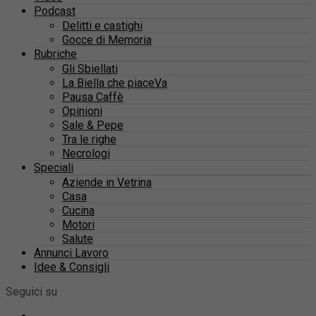
Podcast
Delitti e castighi
Gocce di Memoria
Rubriche
Gli Sbiellati
La Biella che piaceVa
Pausa Caffè
Opinioni
Sale & Pepe
Tra le righe
Necrologi
Speciali
Aziende in Vetrina
Casa
Cucina
Motori
Salute
Annunci Lavoro
Idee & Consigli
Seguici su