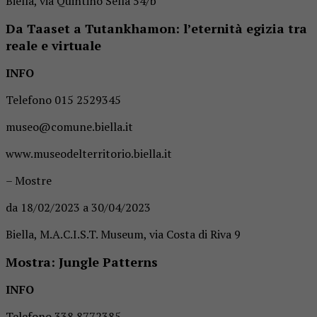
Biella, via Quintino Sella 54/b
Da Taaset a Tutankhamon: l’eternità egizia tra
reale e virtuale
INFO
Telefono 015 2529345
museo@comune.biella.it
www.museodelterritorio.biella.it
– Mostre
da 18/02/2023 a 30/04/2023
Biella, M.A.C.I.S.T. Museum, via Costa di Riva 9
Mostra: Jungle Patterns
INFO
Telefono 338 8772385