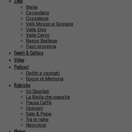
Zone
Biella
Circondario
Cossatese
Valli Mosso e Sessera
Valle Elvo
Valle Cervo
Basso Biellese
Fuori provincia
Eventi & Cultura
Video
Podcast
Delitti e castighi
Gocce di Memoria
Rubriche
Gli Sbiellati
La Biella che piaceVa
Pausa Caffè
Opinioni
Sale & Pepe
Tra le righe
Necrologi
Meteo