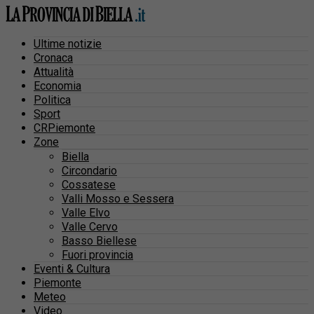
Ultime notizie
Cronaca
Attualità
Economia
Politica
Sport
CRPiemonte
Zone
Biella
Circondario
Cossatese
Valli Mosso e Sessera
Valle Elvo
Valle Cervo
Basso Biellese
Fuori provincia
Eventi & Cultura
Piemonte
Meteo
Video