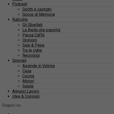
Podcast
Delitti e castighi
Gocce di Memoria
Rubriche
Gli Sbiellati
La Biella che piaceVa
Pausa Caffè
Opinioni
Sale & Pepe
Tra le righe
Necrologi
Speciali
Aziende in Vetrina
Casa
Cucina
Motori
Salute
Annunci Lavoro
Idee & Consigli
Seguici su