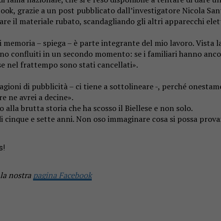
ook, grazie a un post pubblicato dall’investigatore Nicola San
e il materiale rubato, scandagliando gli altri apparecchi elettr
 di memoria – spiega – è parte integrante del mio lavoro. Vista 
 erano confluiti in un secondo momento: se i familiari hanno an
 se nel frattempo sono stati cancellati».
gioni di pubblicità – ci tiene a sottolineare -, perché onesta
e ne avrei a decine».
 alla brutta storia che ha scosso il Biellese e non solo.
 cinque e sette anni. Non oso immaginare cosa si possa provare n
s!
 la nostra
pagina Facebook