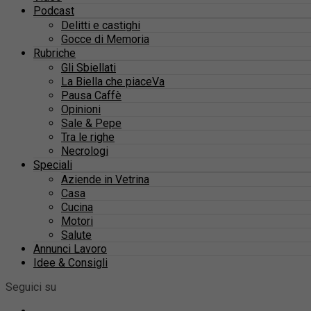
Podcast
Delitti e castighi
Gocce di Memoria
Rubriche
Gli Sbiellati
La Biella che piaceVa
Pausa Caffè
Opinioni
Sale & Pepe
Tra le righe
Necrologi
Speciali
Aziende in Vetrina
Casa
Cucina
Motori
Salute
Annunci Lavoro
Idee & Consigli
Seguici su