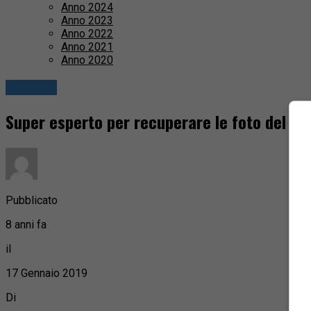
Anno 2024
Anno 2023
Anno 2022
Anno 2021
Anno 2020
Attualità
Super esperto per recuperare le foto del pi
Pubblicato
8 anni fa
il
17 Gennaio 2019
Di