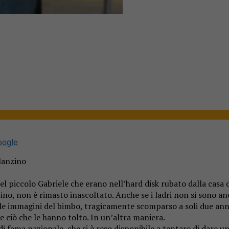
oogle
lanzino
 del piccolo Gabriele che erano nell’hard disk rubato dalla casa 
, non è rimasto inascoltato. Anche se i ladri non si sono ancor
tti le immagini del bimbo, tragicamente scomparso a soli due a
le ciò che le hanno tolto. In un’altra maniera.
di fama nazionale, che si è reso disponibile a tentare di dare 