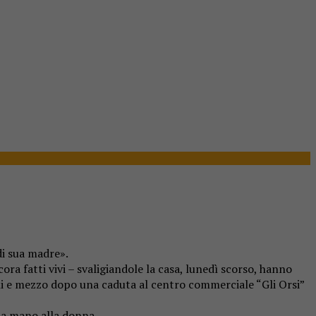
di sua madre».
a fatti vivi – svaligiandole la casa, lunedì scorso, hanno
nni e mezzo dopo una caduta al centro commerciale “Gli Orsi”
una mano alla donna.