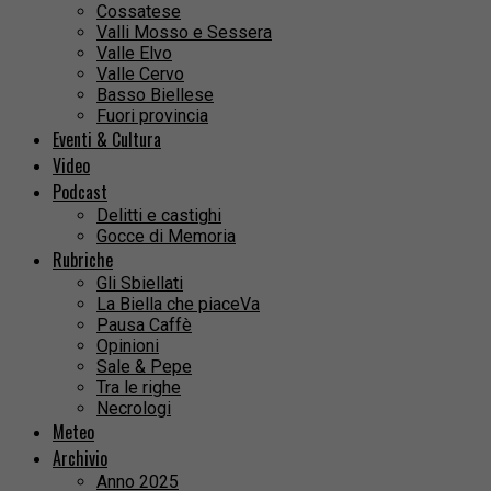
Cossatese
Valli Mosso e Sessera
Valle Elvo
Valle Cervo
Basso Biellese
Fuori provincia
Eventi & Cultura
Video
Podcast
Delitti e castighi
Gocce di Memoria
Rubriche
Gli Sbiellati
La Biella che piaceVa
Pausa Caffè
Opinioni
Sale & Pepe
Tra le righe
Necrologi
Meteo
Archivio
Anno 2025