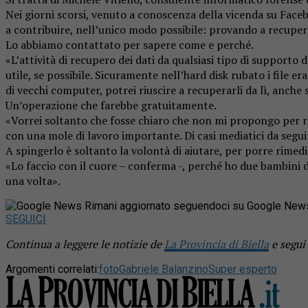
Nei giorni scorsi, venuto a conoscenza della vicenda su Faceb
a contribuire, nell’unico modo possibile: provando a recuperar
Lo abbiamo contattato per sapere come e perché.
«L’attività di recupero dei dati da qualsiasi tipo di supporto
utile, se possibile. Sicuramente nell’hard disk rubato i file
di vecchi computer, potrei riuscire a recuperarli da lì, anche
Un’operazione che farebbe gratuitamente.
«Vorrei soltanto che fosse chiaro che non mi propongo per ra
con una mole di lavoro importante. Di casi mediatici da seguir
A spingerlo è soltanto la volontà di aiutare, per porre rimedio
«Lo faccio con il cuore – conferma -, perché ho due bambini di
una volta».
Rimani aggiornato seguendoci su Google New
SEGUICI
Continua a leggere le notizie de
La Provincia di Biella
e segui
Argomenti correlati:
foto
Gabriele Balanzino
Super esperto