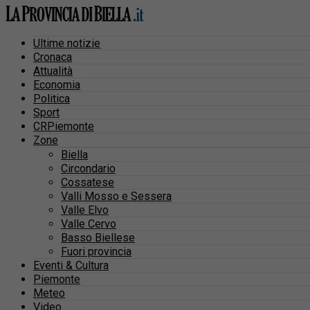
Ultime notizie
Cronaca
Attualità
Economia
Politica
Sport
CRPiemonte
Zone
Biella
Circondario
Cossatese
Valli Mosso e Sessera
Valle Elvo
Valle Cervo
Basso Biellese
Fuori provincia
Eventi & Cultura
Piemonte
Meteo
Video