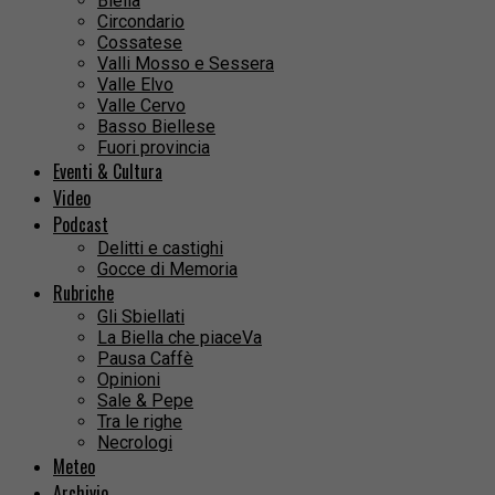
Biella
Circondario
Cossatese
Valli Mosso e Sessera
Valle Elvo
Valle Cervo
Basso Biellese
Fuori provincia
Eventi & Cultura
Video
Podcast
Delitti e castighi
Gocce di Memoria
Rubriche
Gli Sbiellati
La Biella che piaceVa
Pausa Caffè
Opinioni
Sale & Pepe
Tra le righe
Necrologi
Meteo
Archivio