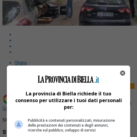
Share
Tweet
La provincia di Biella richiede il tuo
consenso per utilizzare i tuoi dati personali
Aggiungi La Provincia di Biella come
Fonte preferita su
per:
Google
Strani movimenti a Muzzano: si pensa a spacciatori
Pubblicità e contenuti personalizzati, misurazione
delle prestazioni dei contenuti e degli annunci,
ricerche sul pubblico, sviluppo di servizi
Strani movimenti a Muzzano: si pensa a