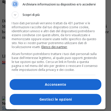
spacciatori
Archiviare informazioni su dispositivo e/o accedervi
Scopri di più
Diverse segnalazioni da parte di cittadini nella zona di
I tuoi dati personali verranno trattati da 431 partner e le
Muzzano. Probabile zona di spaccio di droga nella zona dei
informazioni raccolte dal tuo dispositivo (come cookie,
identificatori univoci e altri dati del dispositivo) potrebbero
boschi. I carabinieri hanno pattugliato la zona senza notare
essere condivise con questi ultimi, da loro visualizzate e
nulla di particolare.
memorizzate oppure essere usate nello specifico da questo
sito. Noi e i nostri partner potremmo utilizzare dati di
localizzazione esatti.
Elenco dei partner
.
Alcuni fornitori potrebbero trattare i tuoi dati personali sulla
LEGGI ANCHE:
Spaccio di droga nei boschi vicino al
base dell'interesse legittimo, al quale puoi opporti gestendo
santuario di Oropa
le tue opzioni qui sotto. Cerca un link in fondo a questa
pagina o nel menu del sito per gestire o revocare il consenso
nelle impostazioni della privacy e dei cookie.
Acconsento
Rimani aggiornato seguendoci su Google
Gestisci le opzioni
News!
SEGUICI