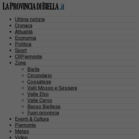
Ultime notizie
Cronaca
Attualità
Economia
Politica
Sport
CRPiemonte
Zone
Biella
Circondario
Cossatese
Valli Mosso e Sessera
Valle Elvo
Valle Cervo
Basso Biellese
Fuori provincia
Eventi & Cultura
Piemonte
Meteo
Video