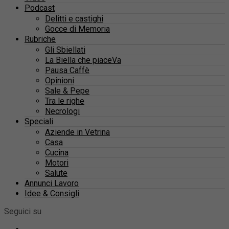
Podcast
Delitti e castighi
Gocce di Memoria
Rubriche
Gli Sbiellati
La Biella che piaceVa
Pausa Caffè
Opinioni
Sale & Pepe
Tra le righe
Necrologi
Speciali
Aziende in Vetrina
Casa
Cucina
Motori
Salute
Annunci Lavoro
Idee & Consigli
Seguici su