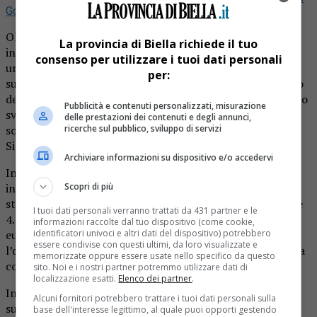
Google
Oltre 4700 progetti selezionati per realizzare
La provincia di Biella richiede il tuo
infrastrutture di ricarica di veicoli elettrici nei centri
consenso per utilizzare i tuoi dati personali
urbani. Poche, invece, le proposte per le “colonnine” nelle
per:
superstrade e senza i requisiti di ammissibilità. È il bilancio
del primo bando 2023 dedicato alla misura del PNRR per lo
Pubblicità e contenuti personalizzati, misurazione
sviluppo di infrastrutture di ricarica elettrica, i cui esiti
delle prestazioni dei contenuti e degli annunci,
sono stati pubblicati dal Ministero dell’Ambiente e della
ricerche sul pubblico, sviluppo di servizi
Sicurezza Energetica diretto da Gilberto Pichetto.
Archiviare informazioni su dispositivo e/o accedervi
In risposta all’Avviso pubblico per la realizzazione di
infrastrutture di ricarica elettrica nei centri urbani, sono
Scopri di più
stati selezionati progetti che consentiranno di installarne
I tuoi dati personali verranno trattati da 431 partner e le
4.718, per un importo complessivo di circa 70 milioni di
informazioni raccolte dal tuo dispositivo (come cookie,
euro. Il risultato è particolarmente positivo, in quanto
identificatori univoci e altri dati del dispositivo) potrebbero
essere condivise con questi ultimi, da loro visualizzate e
l’obiettivo di questo primo bando era fissato a quattromila
memorizzate oppure essere usate nello specifico da questo
colonnine.
sito. Noi e i nostri partner potremmo utilizzare dati di
localizzazione esatti.
Elenco dei partner
.
In merito all’Avviso pubblico per le ricariche sulle
Alcuni fornitori potrebbero trattare i tuoi dati personali sulla
superstrade, non è stato possibile selezionare progetti, in
base dell'interesse legittimo, al quale puoi opporti gestendo