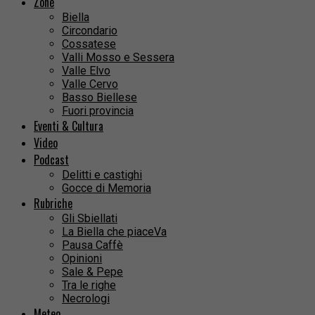
Zone
Biella
Circondario
Cossatese
Valli Mosso e Sessera
Valle Elvo
Valle Cervo
Basso Biellese
Fuori provincia
Eventi & Cultura
Video
Podcast
Delitti e castighi
Gocce di Memoria
Rubriche
Gli Sbiellati
La Biella che piaceVa
Pausa Caffè
Opinioni
Sale & Pepe
Tra le righe
Necrologi
Meteo