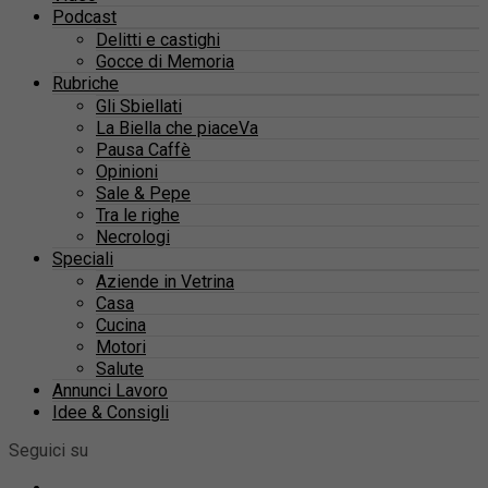
Podcast
Delitti e castighi
Gocce di Memoria
Rubriche
Gli Sbiellati
La Biella che piaceVa
Pausa Caffè
Opinioni
Sale & Pepe
Tra le righe
Necrologi
Speciali
Aziende in Vetrina
Casa
Cucina
Motori
Salute
Annunci Lavoro
Idee & Consigli
Seguici su