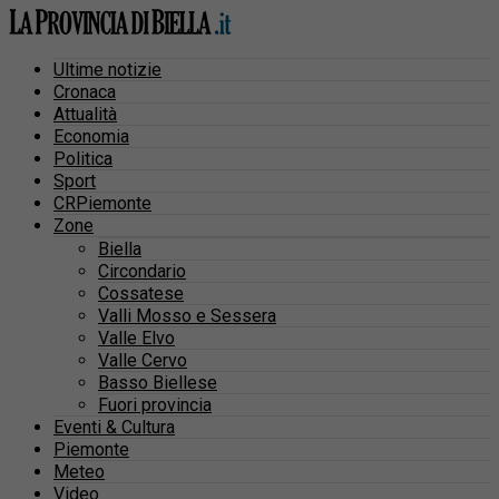
Ultime notizie
Cronaca
Attualità
Economia
Politica
Sport
CRPiemonte
Zone
Biella
Circondario
Cossatese
Valli Mosso e Sessera
Valle Elvo
Valle Cervo
Basso Biellese
Fuori provincia
Eventi & Cultura
Piemonte
Meteo
Video