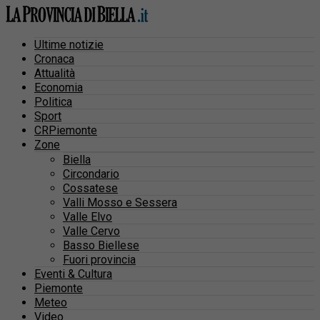
Ultime notizie
Cronaca
Attualità
Economia
Politica
Sport
CRPiemonte
Zone
Biella
Circondario
Cossatese
Valli Mosso e Sessera
Valle Elvo
Valle Cervo
Basso Biellese
Fuori provincia
Eventi & Cultura
Piemonte
Meteo
Video