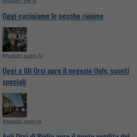
Attualità
7 ore fa
Oggi cuciniamo le pesche ripiene
Attualità
1 giorno fa
Oggi a Gli Orsi apre il negozio Only, sconti
speciali
Attualità
2 giorni fa
Agli Orsi di Biella apre il punto vendita del