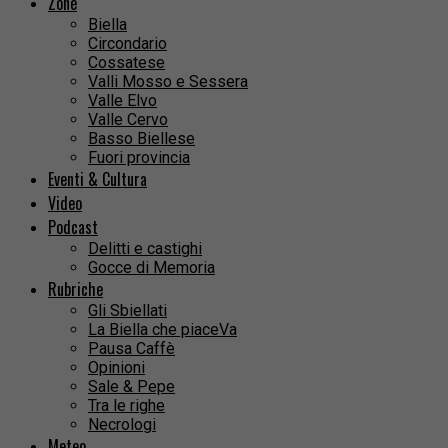
Zone
Biella
Circondario
Cossatese
Valli Mosso e Sessera
Valle Elvo
Valle Cervo
Basso Biellese
Fuori provincia
Eventi & Cultura
Video
Podcast
Delitti e castighi
Gocce di Memoria
Rubriche
Gli Sbiellati
La Biella che piaceVa
Pausa Caffè
Opinioni
Sale & Pepe
Tra le righe
Necrologi
Meteo