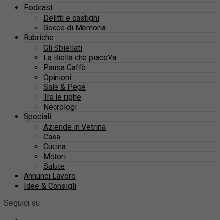
Podcast
Delitti e castighi
Gocce di Memoria
Rubriche
Gli Sbiellati
La Biella che piaceVa
Pausa Caffè
Opinioni
Sale & Pepe
Tra le righe
Necrologi
Speciali
Aziende in Vetrina
Casa
Cucina
Motori
Salute
Annunci Lavoro
Idee & Consigli
Seguici su