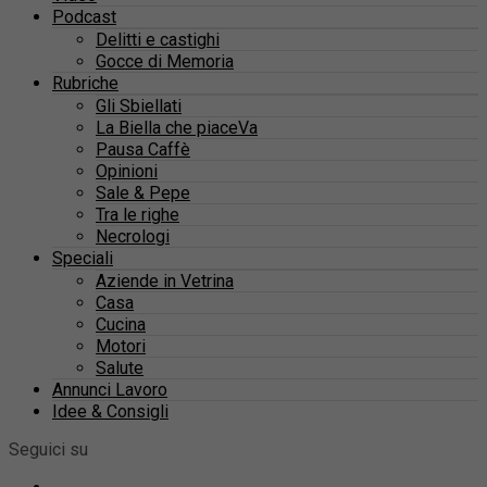
Podcast
Delitti e castighi
Gocce di Memoria
Rubriche
Gli Sbiellati
La Biella che piaceVa
Pausa Caffè
Opinioni
Sale & Pepe
Tra le righe
Necrologi
Speciali
Aziende in Vetrina
Casa
Cucina
Motori
Salute
Annunci Lavoro
Idee & Consigli
Seguici su