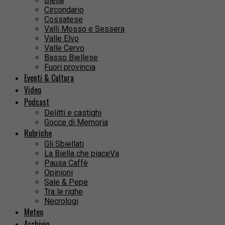
Biella
Circondario
Cossatese
Valli Mosso e Sessera
Valle Elvo
Valle Cervo
Basso Biellese
Fuori provincia
Eventi & Cultura
Video
Podcast
Delitti e castighi
Gocce di Memoria
Rubriche
Gli Sbiellati
La Biella che piaceVa
Pausa Caffè
Opinioni
Sale & Pepe
Tra le righe
Necrologi
Meteo
Archivio