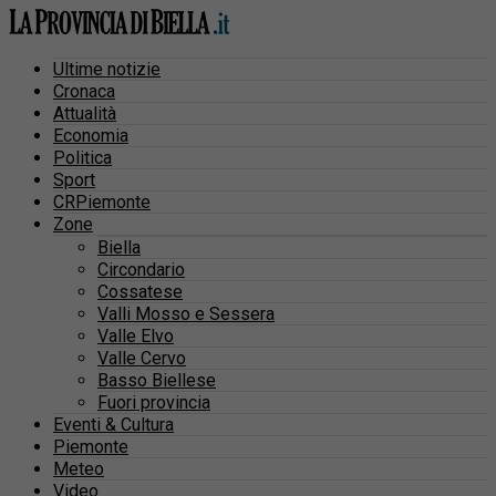
Ultime notizie
Cronaca
Attualità
Economia
Politica
Sport
CRPiemonte
Zone
Biella
Circondario
Cossatese
Valli Mosso e Sessera
Valle Elvo
Valle Cervo
Basso Biellese
Fuori provincia
Eventi & Cultura
Piemonte
Meteo
Video