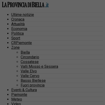
Ultime notizie
Cronaca
Attualità
Economia
Politica
Sport
CRPiemonte
Zone
Biella
Circondario
Cossatese
Valli Mosso e Sessera
Valle Elvo
Valle Cervo
Basso Biellese
Fuori provincia
Eventi & Cultura
Piemonte
Meteo
Video