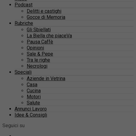
Podcast
Delitti e castighi
Gocce di Memoria
Rubriche
Gli Sbiellati
La Biella che piaceVa
Pausa Caffè
Opinioni
Sale & Pepe
Tra le righe
Necrologi
Speciali
Aziende in Vetrina
Casa
Cucina
Motori
Salute
Annunci Lavoro
Idee & Consigli
Seguici su