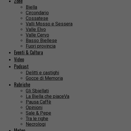
Zone
Biella
Circondario
Cossatese
Valli Mosso e Sessera
Valle Elvo
Valle Cervo
Basso Biellese
Fuori provincia
Eventi & Cultura
Video
Podcast
Delitti e castighi
Gocce di Memoria
Rubriche
Gli Sbiellati
La Biella che piaceVa
Pausa Caffè
Opinioni
Sale & Pepe
Tra le righe
Necrologi
Meteo