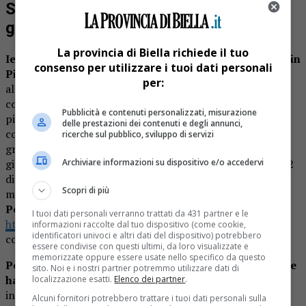
Sci aperte le iscrizioni per skipass
gratuiti riservati agli under 14
La provincia di Biella richiede il tuo
Ieri sono stata aperte le iscrizioni online a “Piemonte in
consenso per utilizzare i tuoi dati personali
Pista”
, iniziativa promossa dall’assessorato allo Sport e
per:
alle Politiche Giovanili della Regione Piemonte, in
collaborazione con l’Arpiet, Associazione regionale
Pubblicità e contenuti personalizzati, misurazione
piemontese delle imprese esercenti trasporto a fune in
delle prestazioni dei contenuti e degli annunci,
concessione, per permettere agli under 14 di sciare
ricerche sul pubblico, sviluppo di servizi
gratuitamente nella stagione sciistica 2019/2020, un
Archiviare informazioni su dispositivo e/o accedervi
giorno a scelta, tra sabato 21 dicembre 2019, domenica 22
dicembre 2019, sabato 28 marzo 2020 o domenica 29
Scopri di più
marzo 2020.
Per aderire collegarsi
I tuoi dati personali verranno trattati da 431 partner e le
http://www.regione.piemonte.it/piemonteinpista
e
informazioni raccolte dal tuo dispositivo (come cookie,
identificatori univoci e altri dati del dispositivo) potrebbero
compilare il modulo di iscrizione.
essere condivise con questi ultimi, da loro visualizzate e
memorizzate oppure essere usate nello specifico da questo
Per promuovere questa iniziativa la Regione Piemonte
sito. Noi e i nostri partner potremmo utilizzare dati di
ha stanziato 100 mila euro
. Le località sciistiche
localizzazione esatti.
Elenco dei partner
.
individuate per l’uso di questo skipass sonopiù di venti e
Alcuni fornitori potrebbero trattare i tuoi dati personali sulla