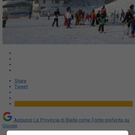
Share
Tweet
Aggiungi La Provincia di Biella come
Fonte preferita su
Google