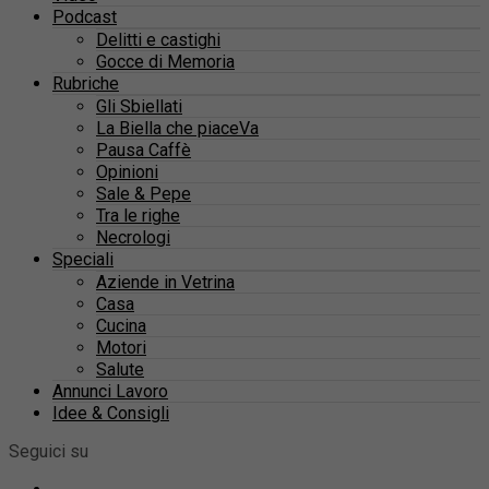
Podcast
Delitti e castighi
Gocce di Memoria
Rubriche
Gli Sbiellati
La Biella che piaceVa
Pausa Caffè
Opinioni
Sale & Pepe
Tra le righe
Necrologi
Speciali
Aziende in Vetrina
Casa
Cucina
Motori
Salute
Annunci Lavoro
Idee & Consigli
Seguici su