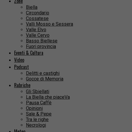
Zone
Biella
Circondario
Cossatese
Valli Mosso e Sessera
Valle Elvo
Valle Cervo
Basso Biellese
Fuori provincia
Eventi & Cultura
Video
Podcast
Delitti e castighi
Gocce di Memoria
Rubriche
Gli Sbiellati
La Biella che piaceVa
Pausa Caffè
Opinioni
Sale & Pepe
Tra le righe
Necrologi
Meteo