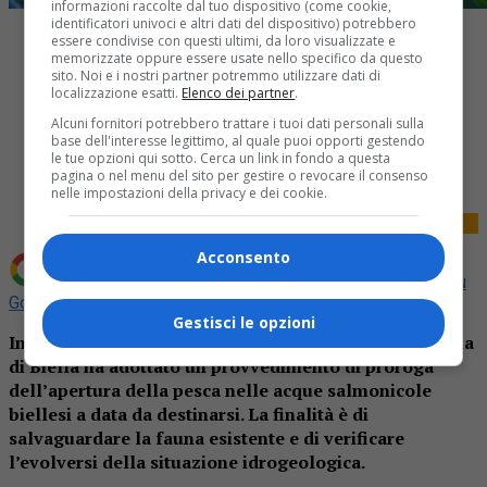
informazioni raccolte dal tuo dispositivo (come cookie,
identificatori univoci e altri dati del dispositivo) potrebbero
essere condivise con questi ultimi, da loro visualizzate e
memorizzate oppure essere usate nello specifico da questo
sito. Noi e i nostri partner potremmo utilizzare dati di
localizzazione esatti.
Elenco dei partner
.
Alcuni fornitori potrebbero trattare i tuoi dati personali sulla
Share
base dell'interesse legittimo, al quale puoi opporti gestendo
le tue opzioni qui sotto. Cerca un link in fondo a questa
Tweet
pagina o nel menu del sito per gestire o revocare il consenso
nelle impostazioni della privacy e dei cookie.
Acconsento
Aggiungi La Provincia di Biella come
Fonte preferita su
Google
Gestisci le opzioni
In considerazione della prolungata siccità, la Provincia
di Biella ha adottato un provvedimento di proroga
dell’apertura della pesca nelle acque salmonicole
biellesi a data da destinarsi. La finalità è di
salvaguardare la fauna esistente e di verificare
l’evolversi della situazione idrogeologica.