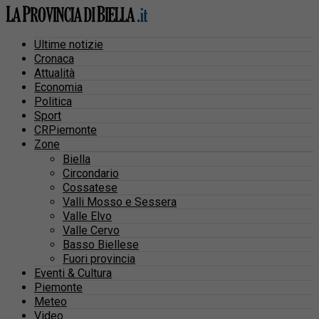
Ultime notizie
Cronaca
Attualità
Economia
Politica
Sport
CRPiemonte
Zone
Biella
Circondario
Cossatese
Valli Mosso e Sessera
Valle Elvo
Valle Cervo
Basso Biellese
Fuori provincia
Eventi & Cultura
Piemonte
Meteo
Video